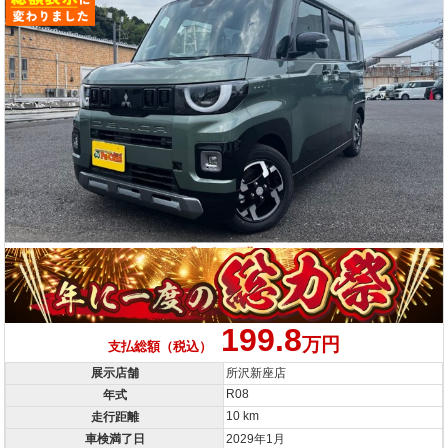
199.8
万円
支払総額（税込）
展示店舗
所沢新座店
R08
年式
10 km
走行距離
車検満了日
2029年1月