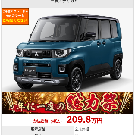
三菱／デリカミニT
209.8
万円
支払総額（税込）
展示店舗
全店共通