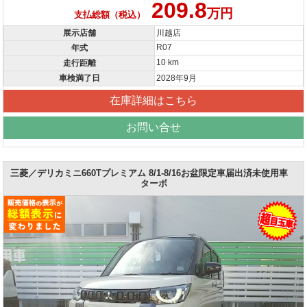
209.8
万円
支払総額（税込）
展示店舗
川越店
R07
年式
10 km
走行距離
車検満了日
2028年9月
在庫詳細はこちら
お問い合せ
三菱／デリカミニ660Tプレミアム 8/1-8/16お盆限定車届出済未使用車
ターボ