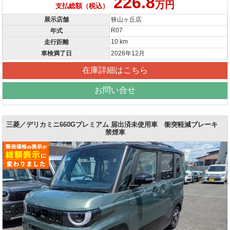
226.8
万円
支払総額（税込）
展示店舗
狭山ヶ丘店
R07
年式
10 km
走行距離
車検満了日
2028年12月
在庫詳細はこちら
お問い合せ
三菱／デリカミニ660Gプレミアム 届出済未使用車 衝突軽減ブレーキ
禁煙車