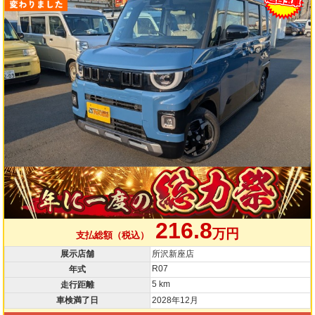
216.8
万円
支払総額（税込）
展示店舗
所沢新座店
R07
年式
5 km
走行距離
車検満了日
2028年12月