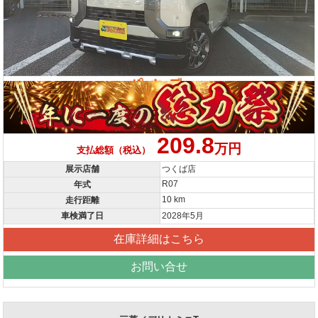
209.8
万円
支払総額（税込）
展示店舗
つくば店
R07
年式
10 km
走行距離
車検満了日
2028年5月
在庫詳細はこちら
お問い合せ