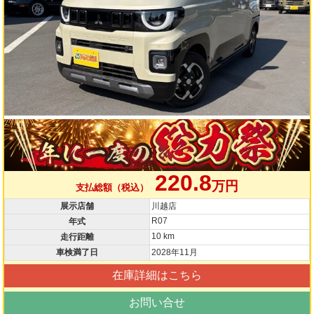
220.8
万円
支払総額（税込）
展示店舗
川越店
R07
年式
10 km
走行距離
車検満了日
2028年11月
在庫詳細はこちら
お問い合せ