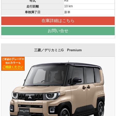
R8
年式
10 km
走行距離
車検満了日
新車
在庫詳細はこちら
お問い合せ
三菱／デリカミニG Premium