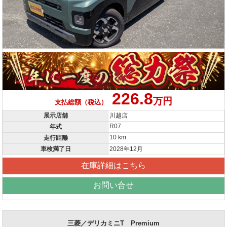
226.8
万円
支払総額（税込）
展示店舗
川越店
R07
年式
10 km
走行距離
車検満了日
2028年12月
在庫詳細はこちら
お問い合せ
三菱／デリカミニT Premium