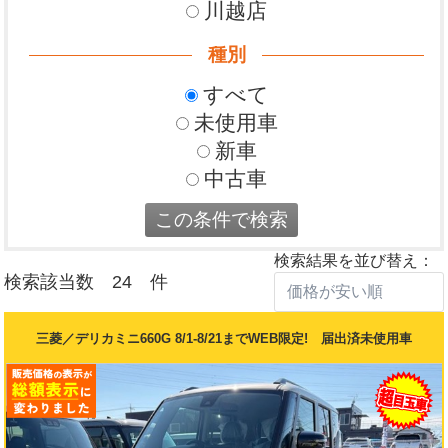
川越店
種別
すべて
未使用車
新車
中古車
検索結果を並び替え：
検索該当数 24 件
三菱／デリカミニ660G 8/1-8/21までWEB限定! 届出済未使用車