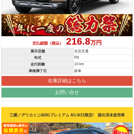
216.8
万円
支払総額（税込）
展示店舗
全店共通
R8
年式
10 km
走行距離
車検満了日
新車
在庫詳細はこちら
お問い合せ
三菱／デリカミニ660Gプレミアム 8/1-8/21限定! 届出済未使用車