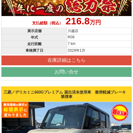
216.8
万円
支払総額（税込）
展示店舗
川越店
R08
年式
7 km
走行距離
車検満了日
2029年1月
在庫詳細はこちら
お問い合せ
三菱／デリカミニ660Gプレミアム 届出済未使用車 衝突軽減ブレーキ
禁煙車