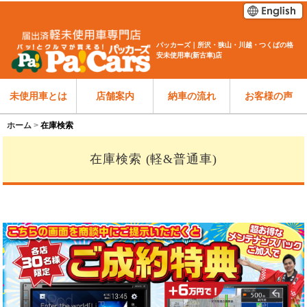
パッカーズ｜所沢・狭山・川越・つくばの格
安未使用車(新古車)店
未使用車とは
店舗案内
納車の流れ
お客様の声
ホーム
在庫検索
在庫検索 (軽&普通車)