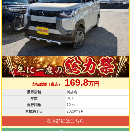
169.8
万円
支払総額（税込）
展示店舗
川越店
R07
年式
10 km
走行距離
車検満了日
2028年9月
在庫詳細はこちら