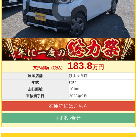
183.8
万円
支払総額（税込）
展示店舗
狭山ヶ丘店
R07
年式
10 km
走行距離
車検満了日
2028年9月
在庫詳細はこちら
お問い合せ