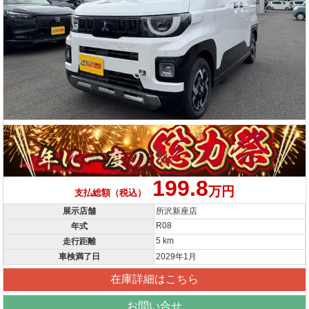
199.8
万円
支払総額（税込）
展示店舗
所沢新座店
R08
年式
5 km
走行距離
車検満了日
2029年1月
在庫詳細はこちら
お問い合せ