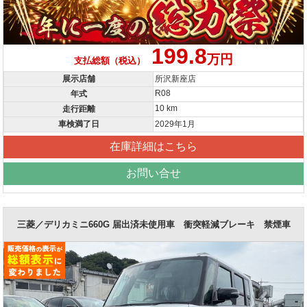
199.8
万円
支払総額（税込）
展示店舗
所沢新座店
R08
年式
10 km
走行距離
車検満了日
2029年1月
在庫詳細はこちら
お問い合せ
三菱／デリカミニ660G 届出済未使用車 衝突軽減ブレーキ 禁煙車