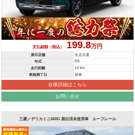
199.8
万円
支払総額（税込）
展示店舗
全店共通
R8
年式
10 km
走行距離
車検満了日
新車
在庫詳細はこちら
お問い合せ
三菱／デリカミニ660G 届出済未使用車 ルーフレール