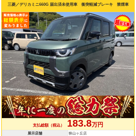
三菱／デリカミニ660G 届出済未使用車 衝突軽減ブレーキ 禁煙車
183.8
万円
支払総額（税込）
展示店舗
狭山ヶ丘店