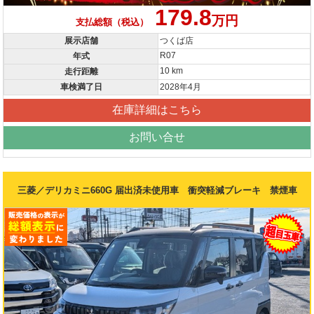
179.8
万円
支払総額（税込）
展示店舗
つくば店
R07
年式
10 km
走行距離
車検満了日
2028年4月
在庫詳細はこちら
お問い合せ
三菱／デリカミニ660G 届出済未使用車 衝突軽減ブレーキ 禁煙車