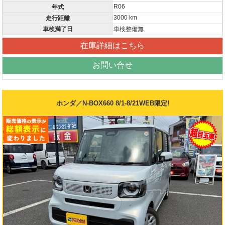
R06
年式
3000 km
走行距離
車検満了日
車検整備無
在庫詳細はこちら
お問い合せ
ホンダ／N-BOX660 8/1-8/21WEB限定!