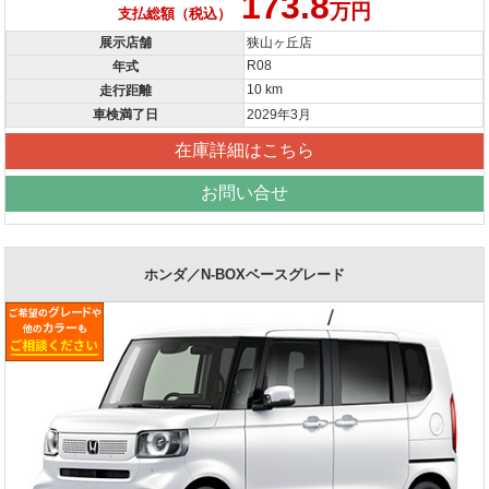
173.8
万円
支払総額（税込）
展示店舗
狭山ヶ丘店
R08
年式
10 km
走行距離
車検満了日
2029年3月
在庫詳細はこちら
お問い合せ
ホンダ／N-BOXベースグレード