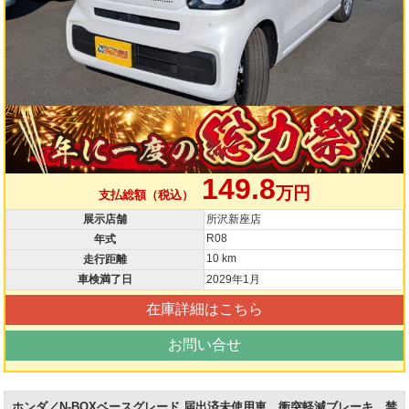
149.8
万円
支払総額（税込）
展示店舗
所沢新座店
R08
年式
10 km
走行距離
車検満了日
2029年1月
在庫詳細はこちら
お問い合せ
ホンダ／N-BOXベースグレード 届出済未使用車 衝突軽減ブレーキ 禁