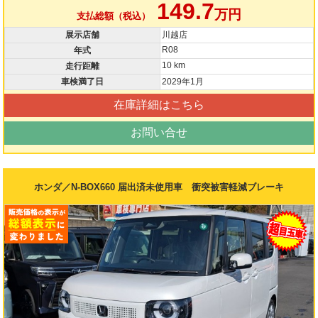
149.7
万円
支払総額（税込）
展示店舗
川越店
R08
年式
10 km
走行距離
車検満了日
2029年1月
在庫詳細はこちら
お問い合せ
ホンダ／N-BOX660 届出済未使用車 衝突被害軽減ブレーキ