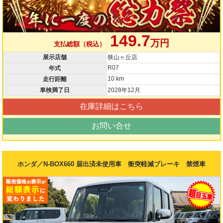
149.7
万円
支払総額（税込）
展示店舗
狭山ヶ丘店
R07
年式
10 km
走行距離
車検満了日
2028年12月
在庫詳細はこちら
お問い合せ
ホンダ／N-BOX660 届出済未使用車 衝突軽減ブレーキ 禁煙車