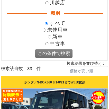
川越店
種別
すべて
未使用車
新車
中古車
検索結果を並び替え：
検索該当数 33 件
ホンダ／N-BOX660 8/1-8/21までWEB限定!