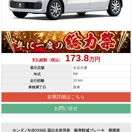
173.8
万円
支払総額（税込）
展示店舗
全店共通
R8
年式
10 km
走行距離
車検満了日
新車
在庫詳細はこちら
お問い合せ
ホンダ／N-BOX660 届出未使用車 衝突軽減ブレーキ 禁煙車