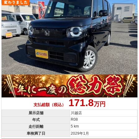
171.8
万円
支払総額（税込）
展示店舗
川越店
R08
年式
5 km
走行距離
車検満了日
2029年1月