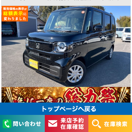
173.8
万円
支払総額（税込）
展示店舗
狭山ヶ丘店
R08
年式