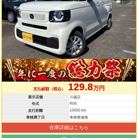
129.8
万円
支払総額（税込）
展示店舗
川越店
R06
年式
10000 km
走行距離
車検満了日
車検整備無
在庫詳細はこちら