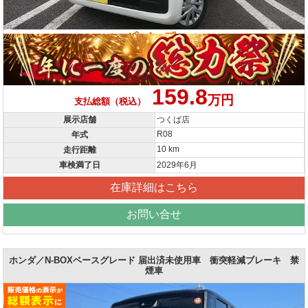
159.8
万円
支払総額（税込）
展示店舗
つくば店
R08
年式
10 km
走行距離
車検満了日
2029年6月
在庫詳細はこちら
お問い合せ
ホンダ／N-BOXベースグレード 届出済未使用車 衝突軽減ブレーキ 禁
煙車