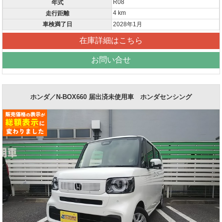
R08
年式
4 km
走行距離
車検満了日
2028年1月
在庫詳細はこちら
お問い合せ
ホンダ／N-BOX660 届出済未使用車 ホンダセンシング