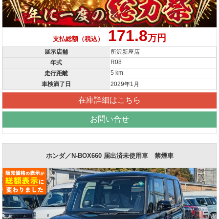
171.8
万円
支払総額（税込）
展示店舗
所沢新座店
R08
年式
5 km
走行距離
車検満了日
2029年1月
在庫詳細はこちら
お問い合せ
ホンダ／N-BOX660 届出済未使用車 禁煙車