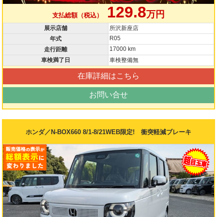
129.8
万円
支払総額（税込）
展示店舗
所沢新座店
R05
年式
17000 km
走行距離
車検満了日
車検整備無
在庫詳細はこちら
お問い合せ
ホンダ／N-BOX660 8/1-8/21WEB限定! 衝突軽減ブレーキ