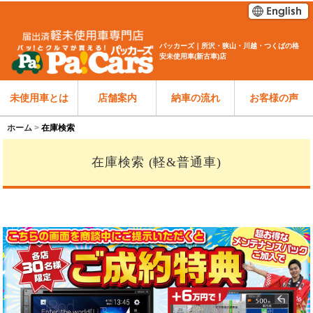
パッカーズ｜所沢・狭山・川越・つくばの格
安未使用車(新古車)店
未使用車とは
店舗案内
納車の流れ
お客様の声
ホーム
在庫検索
在庫検索 (軽&普通車)