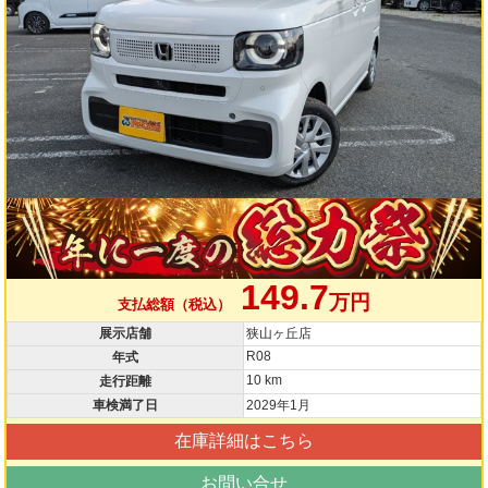
149.7
万円
支払総額（税込）
展示店舗
狭山ヶ丘店
R08
年式
10 km
走行距離
車検満了日
2029年1月
在庫詳細はこちら
お問い合せ