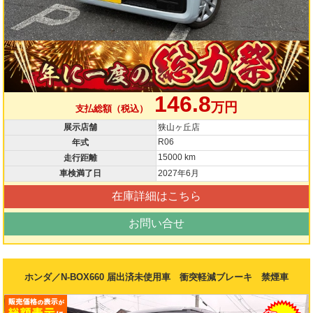
146.8
万円
支払総額（税込）
展示店舗
狭山ヶ丘店
R06
年式
15000 km
走行距離
車検満了日
2027年6月
在庫詳細はこちら
お問い合せ
ホンダ／N-BOX660 届出済未使用車 衝突軽減ブレーキ 禁煙車