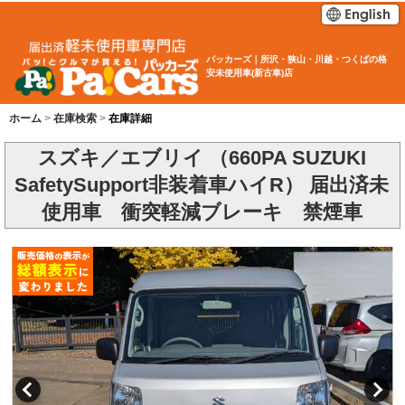
パッカーズ｜所沢・狭山・川越・つくばの格
安未使用車(新古車)店
ホーム
在庫検索
在庫詳細
スズキ／エブリイ （660PA SUZUKI
SafetySupport非装着車ハイR） 届出済未
使用車 衝突軽減ブレーキ 禁煙車