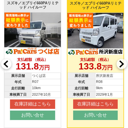
スズキ／エブリイ660PAリミテ
スズキ／エブリイ660PAリミテ
ッド ハイルーフ
ッド ハイルーフ
支払総額 （税込）
支払総額 （税込）
133.8
131.8
万円
万円
展示店舗
所沢新座店
展示店舗
つくば店
R08
R07
年式
年式
9km
10km
走行距離
走行距離
車検満了日
2029年1月
車検満了日
2027年10月
在庫詳細はこちら
在庫詳細はこちら
お問い合せ
お問い合せ