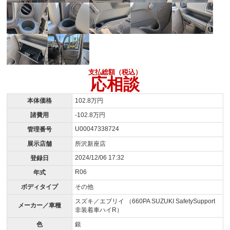
支払総額（税込）
応相談
本体価格
102.8万円
諸費用
-102.8万円
U00047338724
管理番号
展示店舗
所沢新座店
2024/12/06 17:32
登録日
R06
年式
ボディタイプ
その他
スズキ／エブリイ （660PA SUZUKI SafetySupport
メーカー／車種
非装着車ハイR）
色
銀