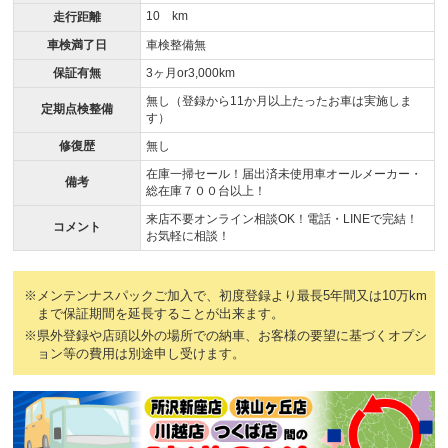
10 km
走行距離
車検満了日
車検整備無
保証有無
3ヶ月or3,000km
無し（登録から11か月以上たったお車は実施しま
定期点検整備
す）
修復歴
無し
在庫一掃セール！届出済未使用車オールメーカー・
備考
総在庫７００台以上！
来店不要オンライン相談OK！電話・LINEで完結！
コメント
お気軽に相談！
※メンテンナスパックご加入で、初度登録より最長5年間又は10万km
まで保証期間を延長することが出来ます。
※県外登録や店頭以外の場所での納車、お客様の要望に基づくオプシ
ョン等の費用は別途申し受けます。