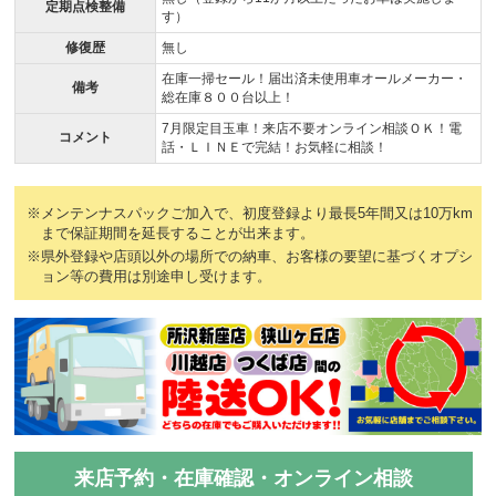
定期点検整備
す）
修復歴
無し
在庫一掃セール！届出済未使用車オールメーカー・
備考
総在庫８００台以上！
7月限定目玉車！来店不要オンライン相談ＯＫ！電
コメント
話・ＬＩＮＥで完結！お気軽に相談！
※メンテンナスパックご加入で、初度登録より最長5年間又は10万km
まで保証期間を延長することが出来ます。
※県外登録や店頭以外の場所での納車、お客様の要望に基づくオプシ
ョン等の費用は別途申し受けます。
来店予約・在庫確認・オンライン相談