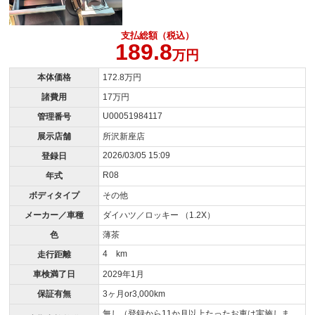
支払総額（税込）
189.8
万円
本体価格
172.8万円
諸費用
17万円
U00051984117
管理番号
展示店舗
所沢新座店
2026/03/05 15:09
登録日
R08
年式
ボディタイプ
その他
メーカー／車種
ダイハツ／ロッキー （1.2X）
色
薄茶
4 km
走行距離
車検満了日
2029年1月
保証有無
3ヶ月or3,000km
無し（登録から11か月以上たったお車は実施しま