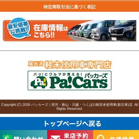
特定商取引法に基づく表記
Copyright (C)
2026
パッカーズ｜所沢・狭山・川越・つくばの格安未使用車(新古車)店
. All
Rights Reserved.