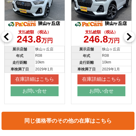
支払総額 （税込）
支払総額 （税込）
246.8
176.8
万円
万円
展示店舗
狭山ヶ丘店
展示店舗
全店共通
R08
R8
年式
年式
10km
10
走行距離
走行距離
車検満了日
2029年1月
車検満了日
新車
在庫詳細はこちら
在庫詳細はこちら
お問い合せ
お問い合せ
同じ価格帯のその他の在庫はこちら