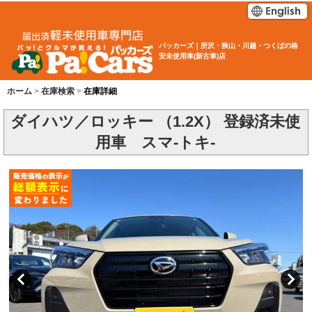
パッカーズ｜所沢・狭山・川越・つくばの格
安未使用車(新古車)店
ホーム
在庫検索
在庫詳細
ダイハツ／ロッキー （1.2X） 登録済未使
用車 スマ-トキ-