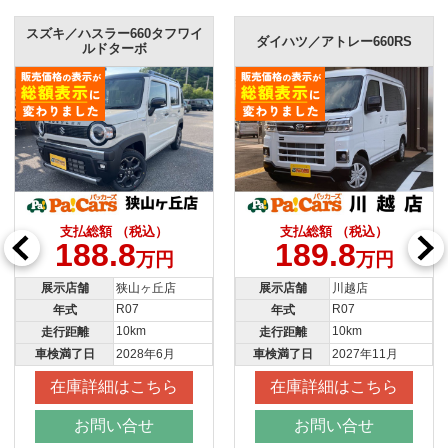
ラー660タフワイ
スズキ／ハ
ダイハツ／アトレー660RS
ドターボ
ド
額 （税込）
支払総額 （税込）
支払総
8.8
189.8
193
万円
万円
狭山ヶ丘店
展示店舗
川越店
展示店舗
R07
R07
年式
年式
10km
10km
走行距離
走行距離
2028年6月
車検満了日
2027年11月
車検満了日
詳細はこちら
在庫詳細はこちら
在庫詳
問い合せ
お問い合せ
お