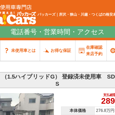
パッカーズ｜所沢・狭山・川越・つくばの格安未
電話番号・営業時間・アクセス
在庫確認
未使用車とは
お得な保証
来店予約
（1.5ハイブリッドG） 登録済未使用車 S
S
支払総
289
本体価格
276.8万円