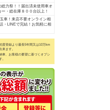
の総力祭！！届出済未使用車オ
カー・総在庫８００台以上！
目玉車！来店不要オンライン相
話・LINEで完結！お気軽に相
度登録より最長5年間又は10万km
出来ます。
納車、お客様の要望に基づくオプシ
す。