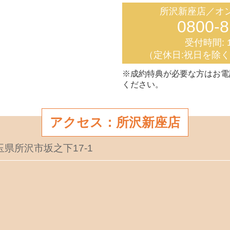
所沢新座店／オ
0800-8
受付時間: 1
（定休日:祝日を除
※成約特典が必要な方はお電
ください。
アクセス：所沢新座店
埼玉県所沢市坂之下17-1