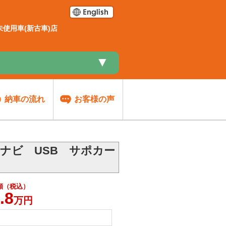
使用車(新古車)店
▼
納車の流れ
お客様の声
Dナビ USB サポカー
額（税込）
.8
万円