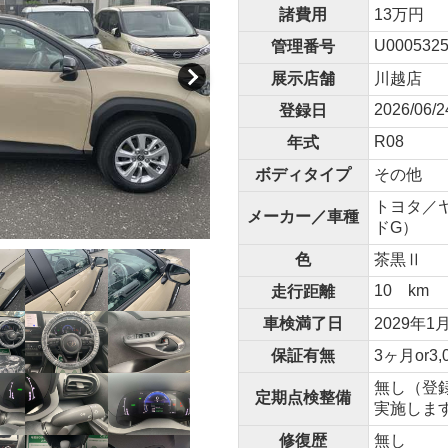
諸費用
13万円
U0005325
管理番号
展示店舗
川越店
2026/06/2
登録日
R08
年式
ボディタイプ
その他
トヨタ／ヤ
メーカー／車種
ドG）
色
茶黒Ⅱ
10 km
走行距離
車検満了日
2029年1
保証有無
3ヶ月or3,
無し（登
定期点検整備
実施しま
修復歴
無し