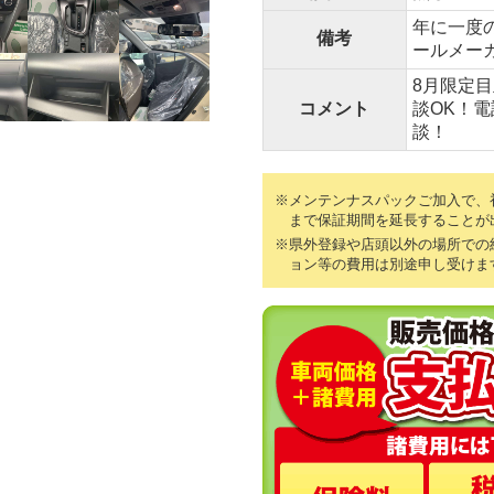
年に一度
備考
ールメー
8月限定
コメント
談OK！電
談！
※メンテンナスパックご加入で、初
まで保証期間を延長することが
※県外登録や店頭以外の場所での
ョン等の費用は別途申し受けま