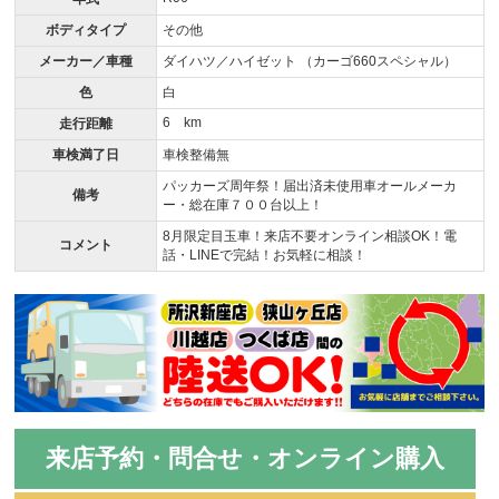
ボディタイプ
その他
メーカー／車種
ダイハツ／ハイゼット （カーゴ660スペシャル）
色
白
6 km
走行距離
車検満了日
車検整備無
パッカーズ周年祭！届出済未使用車オールメーカ
備考
ー・総在庫７００台以上！
8月限定目玉車！来店不要オンライン相談OK！電
コメント
話・LINEで完結！お気軽に相談！
来店予約・問合せ・オンライン購入