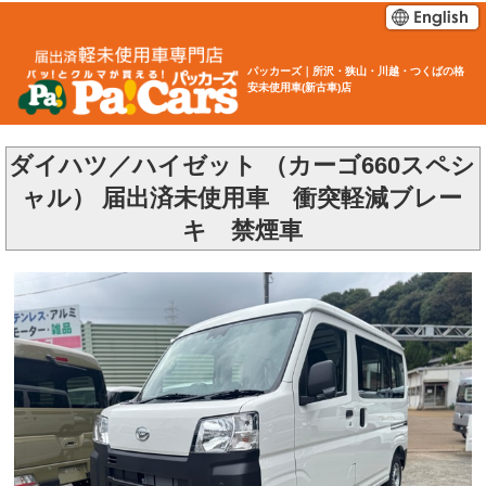
パッカーズ｜所沢・狭山・川越・つくばの格
安未使用車(新古車)店
ダイハツ／ハイゼット （カーゴ660スペシ
ャル） 届出済未使用車 衝突軽減ブレー
キ 禁煙車