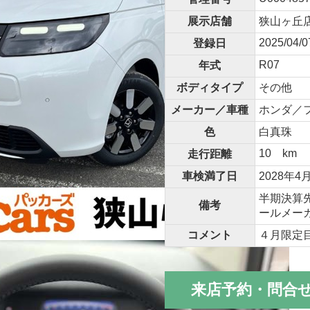
展示店舗
狭山ヶ丘
2025/04/0
登録日
R07
年式
ボディタイプ
その他
メーカー／車種
ホンダ／フ
色
白真珠
10 km
走行距離
車検満了日
2028年4
半期決算
備考
ールメー
コメント
４月限定
来店予約・問合