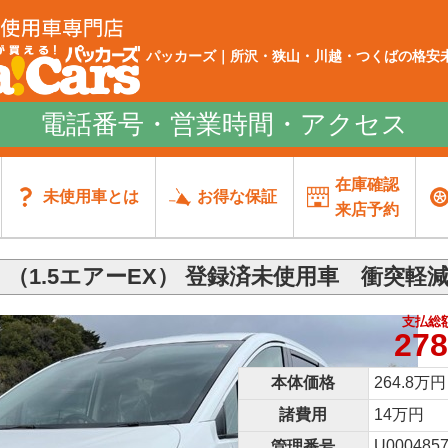
パッカーズ｜所沢・狭山・川越・つくばの格安未
電話番号・営業時間・アクセス
在庫確認
未使用車とは
お得な保証
来店予約
 （1.5エアーEX） 登録済未使用車 衝突軽
支払総
278
本体価格
264.8万円
諸費用
14万円
U0004857
管理番号