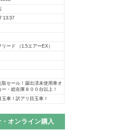
店
7 13:37
リード （1.5エアーEX）
月
先取セール！届出済未使用車オ
カー・総在庫８００台以上！
目玉車！訳アリ目玉車！
せ・オンライン購入