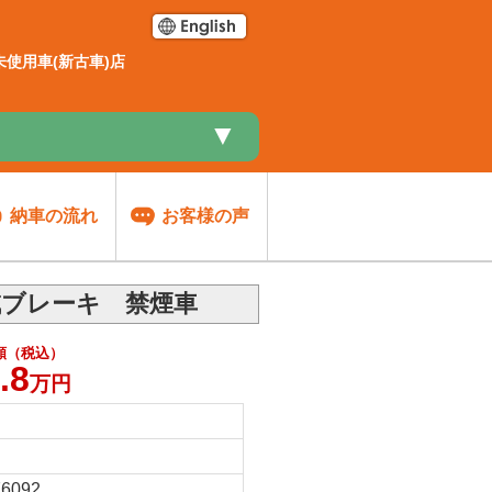
使用車(新古車)店
▼
納車の流れ
お客様の声
減ブレーキ 禁煙車
額（税込）
.8
万円
6092