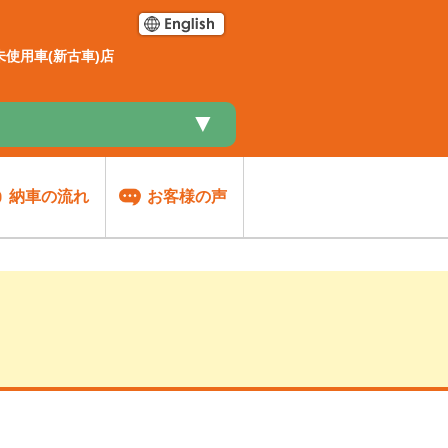
使用車(新古車)店
▼
納車の流れ
お客様の声
談