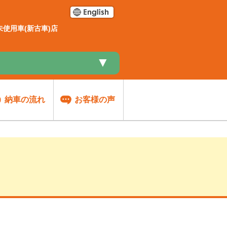
使用車(新古車)店
▼
納車の流れ
お客様の声
談