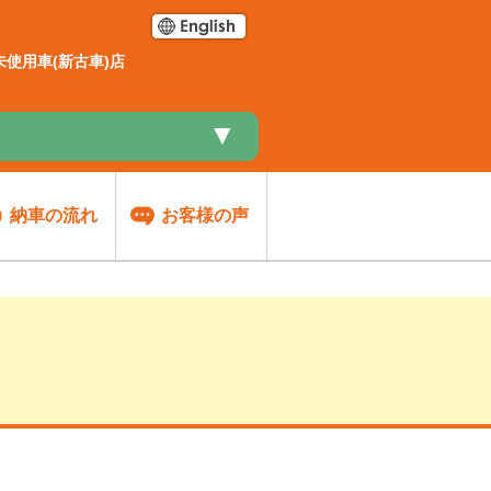
使用車(新古車)店
▼
納車の流れ
お客様の声
談