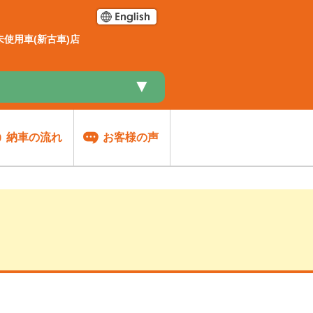
使用車(新古車)店
▼
納車の流れ
お客様の声
談