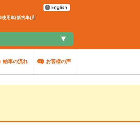
使用車(新古車)店
▼
納車の流れ
お客様の声
談