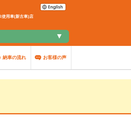
使用車(新古車)店
▼
納車の流れ
お客様の声
談