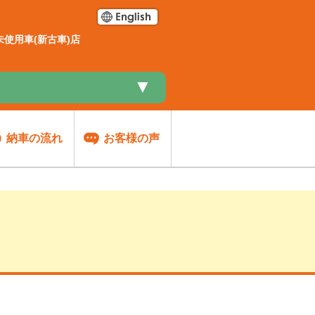
使用車(新古車)店
▼
納車の流れ
お客様の声
談