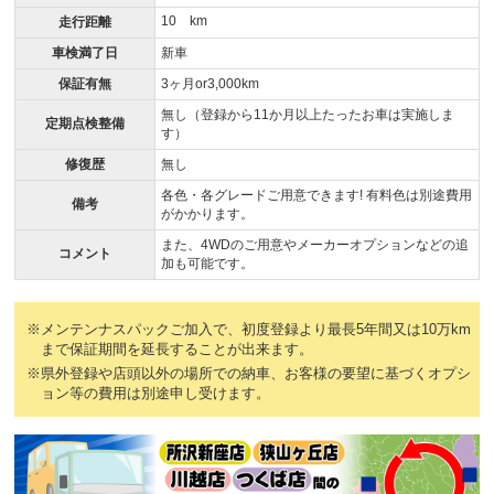
10 km
走行距離
車検満了日
新車
保証有無
3ヶ月or3,000km
無し（登録から11か月以上たったお車は実施しま
定期点検整備
す）
修復歴
無し
各色・各グレードご用意できます! 有料色は別途費用
備考
がかかります。
また、4WDのご用意やメーカーオプションなどの追
コメント
加も可能です。
※メンテンナスパックご加入で、初度登録より最長5年間又は10万km
まで保証期間を延長することが出来ます。
※県外登録や店頭以外の場所での納車、お客様の要望に基づくオプシ
ョン等の費用は別途申し受けます。