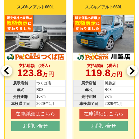
スズキ／アルト660
0L
スズキ／アルト660L
）
支払総額 （税込）
支払総額 （税込）
119.8
123.8
円
万円
万
店
展示店舗
川越店
展示店舗
所沢新座
R08
R08
年式
年式
3km
11km
走行距離
走行距離
1月
車検満了日
2029年1月
車検満了日
2029年1
ちら
在庫詳細はこちら
在庫詳細はこち
お問い合せ
お問い合せ