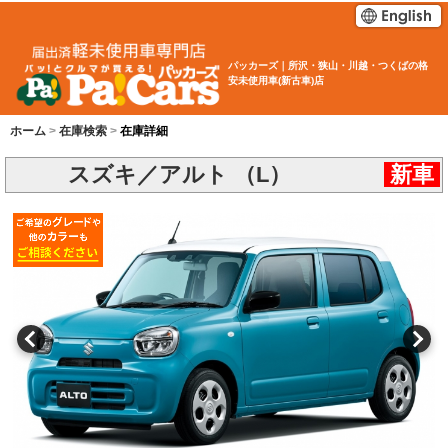
パッカーズ｜所沢・狭山・川越・つくばの格
安未使用車(新古車)店
ホーム
在庫検索
在庫詳細
スズキ／アルト （L）
新車