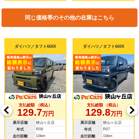
同じ価格帯のその他の在庫はこちら
ダイハツ／タフト660X
ダイハツ／タフト660X
支払総額 （税込）
支払総額 （税込）
129.7
129.8
万円
万円
展示店舗
狭山ヶ丘店
展示店舗
狭山ヶ丘店
R08
R07
年式
年式
10km
10km
走行距離
走行距離