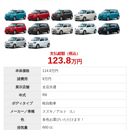
支払総額（税込）
123.8
万円
本体価格
114.8万円
諸費用
9万円
展示店舗
全店共通
R8
年式
ボディタイプ
軽自動車
メーカー／車種
スズキ／アルト （L）
色
各色お選びいただけます！
660 cc
排気量