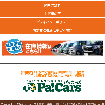
納車の流れ
お客様の声
プライバシーポリシー
特定商取引法に基づく表記
Copyright (C)
2026
パッカーズ｜所沢・狭山・川越・つくばの格安未使用車(新古車)店
. All