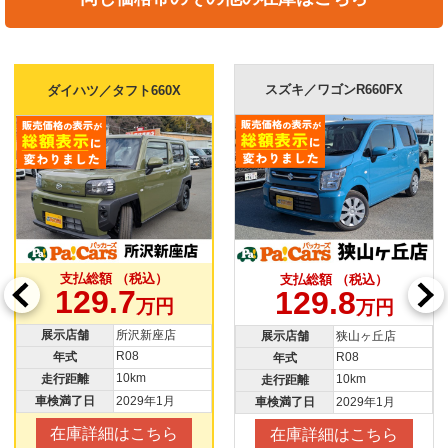
スズキ／ワゴンR660FX
ダイハツ／タフト660X
支払総額 （税込）
支払総額 （税込）
129.7
129.8
万円
万円
展示店舗
所沢新座店
展示店舗
狭山ヶ丘店
R08
R08
年式
年式
10km
10km
走行距離
走行距離
車検満了日
2029年1月
車検満了日
2029年1月
在庫詳細はこちら
在庫詳細はこちら