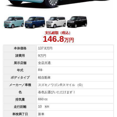
支払総額（税込）
146.8
万円
本体価格
137.8万円
諸費用
9万円
展示店舗
全店共通
R8
年式
ボディタイプ
軽自動車
メーカー／車種
スズキ／ワゴンRスマイル （G）
色
各色お選びいただけます！
660 cc
排気量
10 km
走行距離
車検満了日
新車