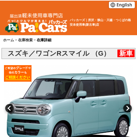
パッカーズ｜所沢・狭山・川越・つくばの格
安未使用車(新古車)店
ホーム
在庫検索
在庫詳細
スズキ／ワゴンRスマイル （G）
新車