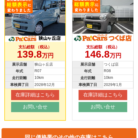
支払総額 （税込）
支払総額 （税込）
139.8
146.8
万円
万円
展示店舗
狭山ヶ丘店
展示店舗
つくば店
R07
R08
年式
年式
10km
10km
走行距離
走行距離
車検満了日
2028年12月
車検満了日
2029年1月
在庫詳細はこちら
在庫詳細はこちら
お問い合せ
お問い合せ
同じ価格帯のその他の在庫はこちら