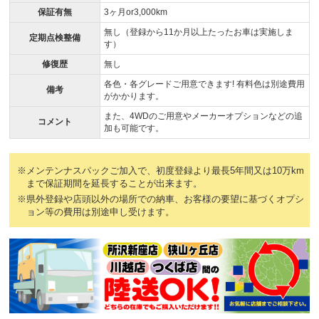
保証有無
3ヶ月or3,000km
無し（登録から11か月以上たったお車は実施しま
定期点検整備
す）
修復歴
無し
各色・各グレードご用意できます! 有料色は別途費用
備考
がかかります。
また、4WDのご用意やメーカーオプションなどの追
コメント
加も可能です。
※メンテンナスパックご加入で、初度登録より最長5年間又は10万km
まで保証期間を延長することが出来ます。
※県外登録や店頭以外の場所での納車、お客様の要望に基づくオプシ
ョン等の費用は別途申し受けます。