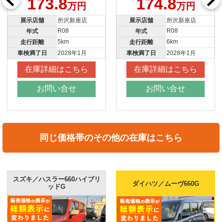
173.8
174.8
万円
万円
展示店舗
所沢新座店
展示店舗
所沢新座店
R08
R08
年式
年式
5km
6km
走行距離
走行距離
車検満了日
2028年1月
車検満了日
2028年1月
在庫詳細はこちら
在庫詳細はこちら
お問い合せ
お問い合せ
同じ価格帯のその他の在庫はこちら
スズキ／ハスラー660ハイブリ
ダイハツ／ムーヴ660G
ッドG