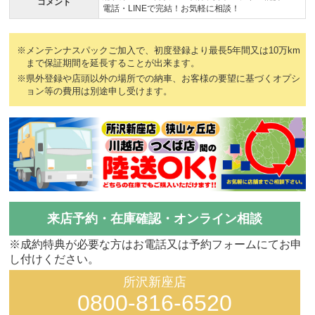
コメント
電話・LINEで完結！お気軽に相談！
※メンテンナスパックご加入で、初度登録より最長5年間又は10万km
まで保証期間を延長することが出来ます。
※県外登録や店頭以外の場所での納車、お客様の要望に基づくオプシ
ョン等の費用は別途申し受けます。
来店予約・在庫確認・オンライン相談
※成約特典が必要な方はお電話又は予約フォームにてお申
し付けください。
所沢新座店
0800-816-6520