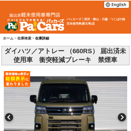
パッカーズ｜所沢・狭山・川越・つくばの格
安未使用車(新古車)店
ホーム
在庫検索
在庫詳細
ダイハツ／アトレー （660RS） 届出済未
使用車 衝突軽減ブレーキ 禁煙車