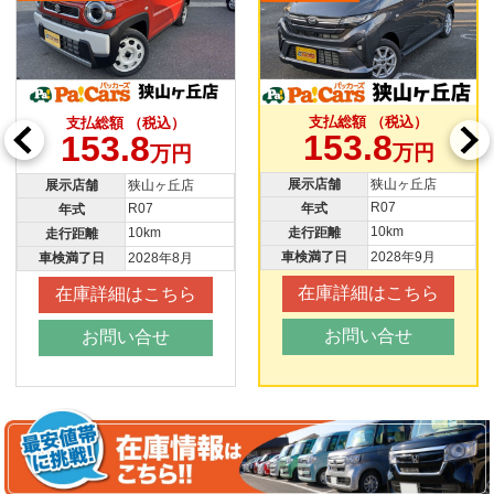
支払総額 （税込）
支払総額 （税込）
153.8
156.8
万円
万円
展示店舗
狭山ヶ丘店
展示店舗
川越店
R07
R07
年式
年式
10km
4km
走行距離
走行距離
車検満了日
2028年9月
車検満了日
2028年10月
在庫詳細はこちら
在庫詳細はこちら
お問い合せ
お問い合せ