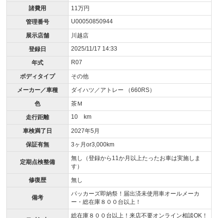
諸費用
11万円
U00050850944
管理番号
展示店舗
川越店
2025/11/17 14:33
登録日
R07
年式
ボディタイプ
その他
メーカー／車種
ダイハツ／アトレー （660RS）
色
茶Ｍ
10 km
走行距離
車検満了日
2027年5月
保証有無
3ヶ月or3,000km
無し（登録から11か月以上たったお車は実施しま
定期点検整備
す）
修復歴
無し
パッカーズ即納祭！届出済未使用車オールメーカ
備考
ー・総在庫８００台以上！
総在庫８００台以上！来店不要オンライン相談OK！