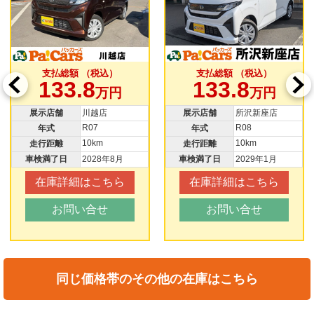
支払総額 （税込）
支払総額 （税込）
133.8
133.8
万円
万円
展示店舗
川越店
展示店舗
所沢新座店
R07
R08
年式
年式
10km
10km
走行距離
走行距離
車検満了日
2028年8月
車検満了日
2029年1月
在庫詳細はこちら
在庫詳細はこちら
お問い合せ
お問い合せ
同じ価格帯のその他の在庫はこちら