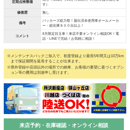
定期点検整備
す）
修復歴
無し
パッカーズ総力祭！届出済未使用車オールメーカ
備考
ー・総在庫８００台以上！
8月限定目玉車！来店不要オンライン相談OK！電
コメント
話・LINEで完結！お気軽に相談！
※メンテンナスパックご加入で、初度登録より最長5年間又は10万km
まで保証期間を延長することが出来ます。
※県外登録や店頭以外の場所での納車、お客様の要望に基づくオプシ
ョン等の費用は別途申し受けます。
来店予約・在庫確認・オンライン相談