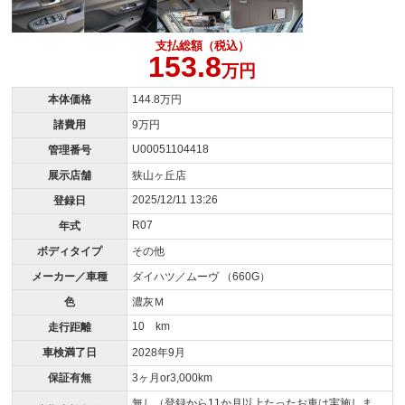
支払総額（税込）
153.8
万円
本体価格
144.8万円
諸費用
9万円
U00051104418
管理番号
展示店舗
狭山ヶ丘店
2025/12/11 13:26
登録日
R07
年式
ボディタイプ
その他
メーカー／車種
ダイハツ／ムーヴ （660G）
色
濃灰Ｍ
10 km
走行距離
車検満了日
2028年9月
保証有無
3ヶ月or3,000km
無し（登録から11か月以上たったお車は実施しま