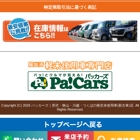
特定商取引法に基づく表記
Copyright (C)
2026
パッカーズ｜所沢・狭山・川越・つくばの格安未使用車(新古車)店
. All
Rights Reserved.