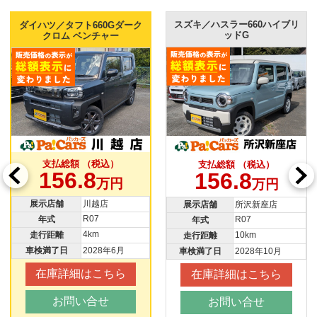
スズキ／ハスラー660ハイブリ
ダイハツ／タフト660Gダーク
ッドG
クロム ベンチャー
支払総額 （税込）
支払総額 （税込）
156.8
156.8
万円
万円
展示店舗
川越店
展示店舗
所沢新座店
R07
R07
年式
年式
4km
10km
走行距離
走行距離
車検満了日
2028年6月
車検満了日
2028年10月
在庫詳細はこちら
在庫詳細はこちら
お問い合せ
お問い合せ