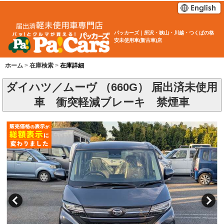
パッカーズ｜所沢・狭山・川越・つくばの格
安未使用車(新古車)店
ホーム
在庫検索
在庫詳細
ダイハツ／ムーヴ （660G） 届出済未使用
車 衝突軽減ブレーキ 禁煙車