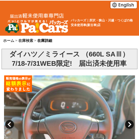
パッカーズ｜所沢・狭山・川越・つくばの格
安未使用車(新古車)店
ホーム
在庫検索
在庫詳細
ダイハツ／ミライース （660L SAⅢ）
7/18-7/31WEB限定! 届出済未使用車