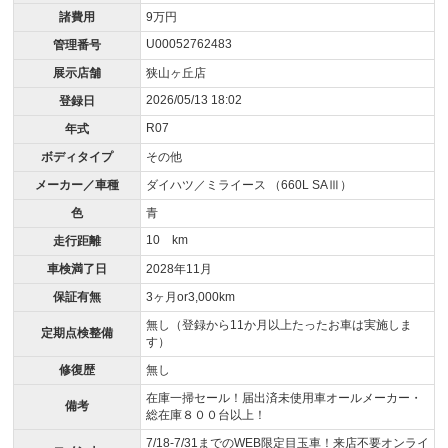
諸費用
9万円
U00052762483
管理番号
展示店舗
狭山ヶ丘店
2026/05/13 18:02
登録日
R07
年式
ボディタイプ
その他
メーカー／車種
ダイハツ／ミライース （660L SAⅢ）
色
青
10 km
走行距離
車検満了日
2028年11月
保証有無
3ヶ月or3,000km
無し（登録から11か月以上たったお車は実施しま
定期点検整備
す）
修復歴
無し
在庫一掃セール！届出済未使用車オールメーカー・
備考
総在庫８００台以上！
7/18-7/31までのWEB限定目玉車！来店不要オンライ