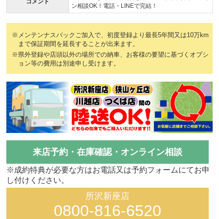
コメント
ン相談OK！電話・LINEで完結！
※メンテンナスパックご加入で、初度登録より最長5年間又は10万km
まで保証期間を延長することが出来ます。
※県外登録や店頭以外の場所での納車、お客様の要望に基づくオプシ
ョン等の費用は別途申し受けます。
来店予約・在庫確認・オンライン相談
※成約特典が必要な方はお電話又は予約フォームにてお申
し付けください。
所沢新座店
0800-816-6520