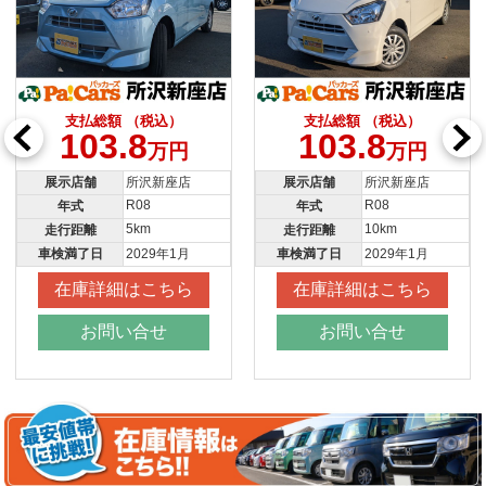
支払総額 （税込）
支払総額 （税込）
103.8
103.8
万円
万円
展示店舗
つくば店
展示店舗
所沢新座店
R08
R08
年式
年式
10km
10km
走行距離
走行距離
車検満了日
2029年1月
車検満了日
2029年1月
在庫詳細はこちら
在庫詳細はこちら
お問い合せ
お問い合せ