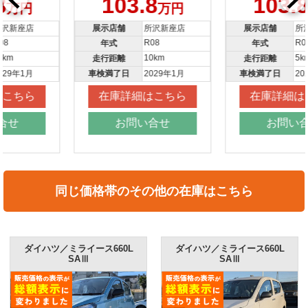
103.8
103.8
万円
万円
展示店舗
所沢新座店
展示店舗
所沢新座店
R08
R08
年式
年式
10km
5km
走行距離
走行距離
車検満了日
2029年1月
車検満了日
2029年1月
在庫詳細はこちら
在庫詳細はこちら
お問い合せ
お問い合せ
同じ価格帯のその他の在庫はこちら
ダイハツ／ミライース660L
ダイハツ／ミライース660L
SAⅢ
SAⅢ