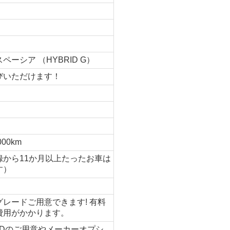
ペーシア （HYBRID G）
びいただけます！
000km
録から11か月以上たったお車は
す）
レードご用意できます! 有料
費用がかかります。
WDのご用意やメーカーオプシ