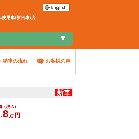
使用車(新古車)店
▼
納車の流れ
お客様の声
新車
額（税込）
.8
万円