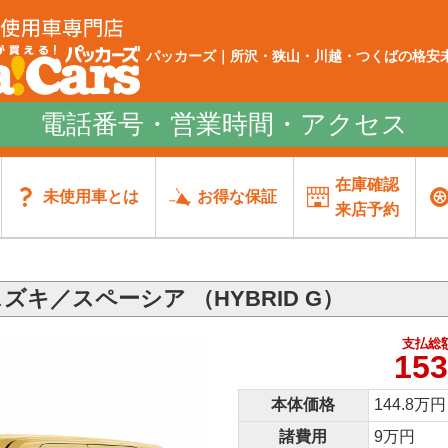
パッカーズ｜所沢・狭山・川越・つくばの格安未
電話番号・営業時間・アクセス
在庫確認
未使用車とは
お得な保証
来店予約
ズキ／スペーシア （HYBRID G）
支払総
153
本体価格
144.8万円
諸費用
9万円