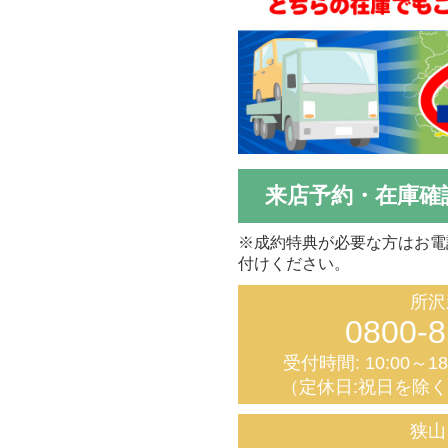
来店予約・在庫確
※成約特典が必要な方はお電
付けください。
所沢
0800-8
受付時間: 10:00～1
（定休日:祝日を除
狭山