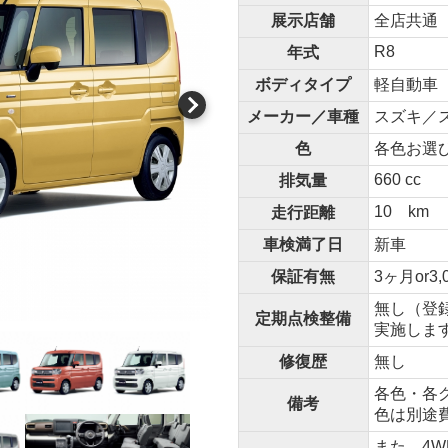
展示店舗
全店共通
R8
年式
ボディタイプ
軽自動車
メーカー／車種
スズキ／ス
色
各色お選
660 cc
排気量
10 km
走行距離
車検満了日
新車
保証有無
3ヶ月or3,
無し（登
定期点検整備
実施しま
修復歴
無し
各色・各グ
備考
色は別途
また、4