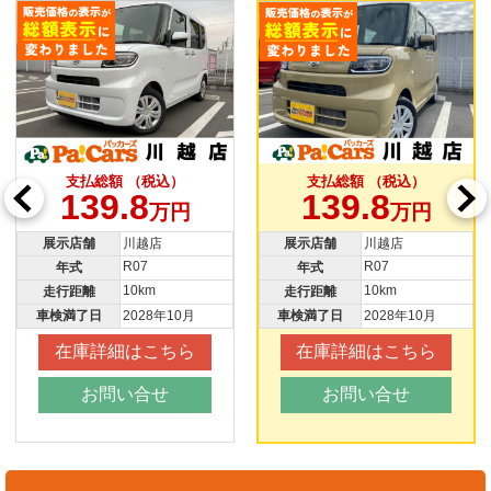
支払総額 （税込）
支払総額 （税込）
139.8
139.8
万円
万円
展示店舗
川越店
展示店舗
川越店
R07
R07
年式
年式
10km
10km
走行距離
走行距離
車検満了日
2028年10月
車検満了日
2028年10月
在庫詳細はこちら
在庫詳細はこちら
お問い合せ
お問い合せ