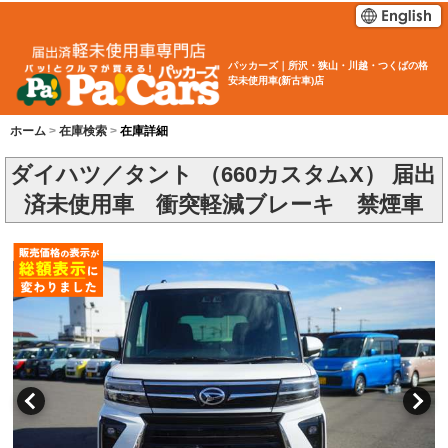
パッカーズ｜所沢・狭山・川越・つくばの格
安未使用車(新古車)店
ホーム
在庫検索
在庫詳細
ダイハツ／タント （660カスタムX） 届出
済未使用車 衝突軽減ブレーキ 禁煙車