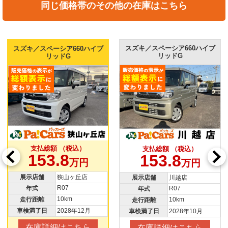
同じ価格帯のその他の在庫はこちら
スズキ／スペーシア660ハイブ
スズキ／スペーシア660ハイブ
リッドG
リッドG
支払総額 （税込）
支払総額 （税込）
153.8
153.8
万円
万円
展示店舗
狭山ヶ丘店
展示店舗
川越店
R07
R07
年式
年式
10km
10km
走行距離
走行距離
車検満了日
2028年12月
車検満了日
2028年10月
在庫詳細はこちら
在庫詳細はこちら