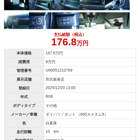
支払総額（税込）
176.8
万円
本体価格
167.8万円
諸費用
9万円
U00051210769
管理番号
展示店舗
所沢新座店
2025/12/20 13:00
登録日
R08
年式
ボディタイプ
その他
メーカー／車種
ダイハツ／タント （660カスタムX）
色
白真珠
10 km
走行距離