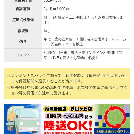
車検満了日
2029年1月
保証有無
3ヶ月or3,000km
無し（登録から11か月以上たったお車は実施しま
定期点検整備
す）
修復歴
無し
年に一度の総力祭！！届出済未使用車オールメーカ
備考
ー・総在庫８００台以上！
8月限定目玉車！来店不要オンライン相談OK！電
コメント
話・LINEで完結！お気軽に相談！
※メンテンナスパックご加入で、初度登録より最長5年間又は10万km
まで保証期間を延長することが出来ます。
※県外登録や店頭以外の場所での納車、お客様の要望に基づくオプシ
ョン等の費用は別途申し受けます。