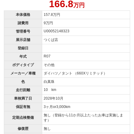
166.8
万円
本体価格
157.8万円
諸費用
9万円
U00052148323
管理番号
展示店舗
つくば店
登録日
R07
年式
ボディタイプ
その他
メーカー／車種
ダイハツ／タント （660Xリミテッド）
色
白真珠
10 km
走行距離
車検満了日
2028年10月
保証有無
3ヶ月or3,000km
無し（登録から11か月以上たったお車は実施しま
定期点検整備
す）
修復歴
無し