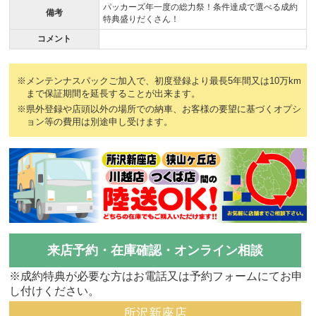
パッカーズ年一度の総力祭！条件達成で選べる成約
備考
特典盛りだくさん！
コメント
※メンテンナスパックご加入で、初度登録より最長5年間又は10万km
まで保証期間を延長することが出来ます。
※県外登録や店頭以外の場所での納車、お客様の要望に基づくオプシ
ョン等の費用は別途申し受けます。
来店予約・在庫確認・オンライン相談
※成約特典が必要な方はお電話又は予約フォームにてお申
し付けください。
所沢新座店