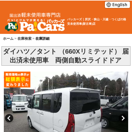
パッカーズ｜所沢・狭山・川越・つくばの格
安未使用車(新古車)店
ホーム
在庫検索
在庫詳細
ダイハツ／タント （660Xリミテッド） 届
出済未使用車 両側自動スライドドア