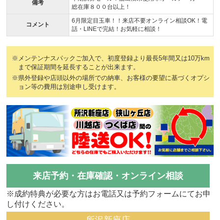
備考
総在庫８００台以上！
6月限定目玉車！！来店不要オンライン相談OK！電
コメント
話・LINEで完結！お気軽に相談！
※メンテンナスパックご加入で、初度登録より最長5年間又は10万km
まで保証期間を延長することが出来ます。
※県外登録や店頭以外の場所での納車、お客様の要望に基づくオプシ
ョン等の費用は別途申し受けます。
来店予約・在庫確認・オンライン相談
※成約特典が必要な方はお電話又は予約フォームにてお申
し付けください。
所沢新座店