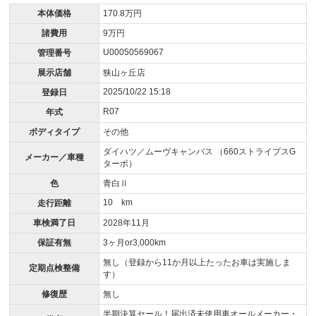
本体価格
170.8万円
諸費用
9万円
U00050569067
管理番号
展示店舗
狭山ヶ丘店
2025/10/22 15:18
登録日
R07
年式
ボディタイプ
その他
ダイハツ／ムーヴキャンバス （660ストライプスG
メーカー／車種
ターボ）
色
青白Ⅱ
10 km
走行距離
車検満了日
2028年11月
保証有無
3ヶ月or3,000km
無し（登録から11か月以上たったお車は実施しま
定期点検整備
す）
修復歴
無し
半期決算セール！届出済未使用車オールメーカー・