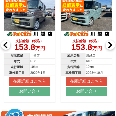
支払総額 （税込）
支払総額 （税込）
153.8
153.8
万円
万円
展示店舗
川越店
展示店舗
川越店
R08
R07
年式
年式
10km
10km
走行距離
走行距離
車検満了日
2029年1月
車検満了日
2028年10月
在庫詳細はこちら
在庫詳細はこちら
お問い合せ
お問い合せ