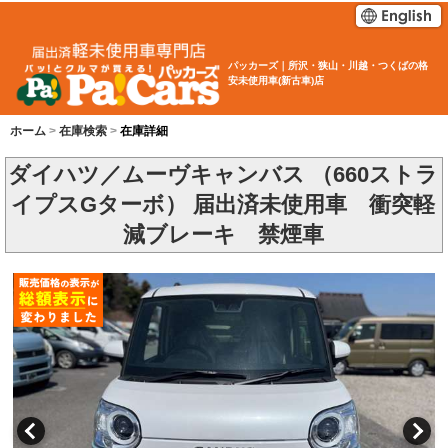
パッカーズ｜所沢・狭山・川越・つくばの格
安未使用車(新古車)店
ホーム
在庫検索
在庫詳細
ダイハツ／ムーヴキャンバス （660ストラ
イプスGターボ） 届出済未使用車 衝突軽
減ブレーキ 禁煙車