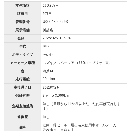
本体価格
160.8万円
諸費用
9万円
U00048054593
管理番号
展示店舗
川越店
2025/02/20 16:04
登録日
R07
年式
ボディタイプ
その他
メーカー／車種
スズキ／スペーシア （660ハイブリッドX）
色
薄茶Ｍ
10 km
走行距離
車検満了日
2028年2月
保証有無
3ヶ月or3,000km
無し（登録から11か月以上たったお車は実施しま
定期点検整備
す）
修復歴
無し
在庫一掃セール！届出済未使用車オールメーカー・
備考
総在庫８００台以上！