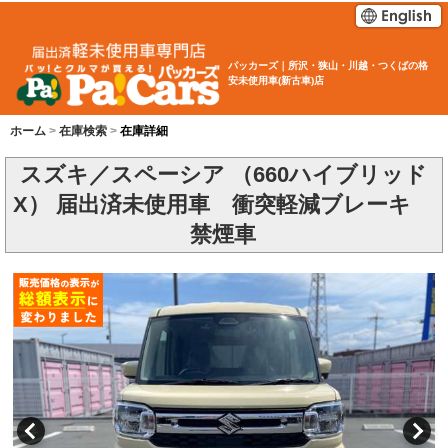
パッカーズ｜所沢・狭山・川越・つくばの格
安未使用車(新古車)店
ホーム
在庫検索
在庫詳細
スズキ／スペーシア （660ハイブリッド
X） 届出済未使用車 衝突軽減ブレーキ
禁煙車