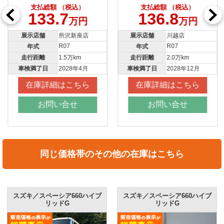
支払総額 （税込）
支払総額 （税込）
133.7
136.8
万円
万円
展示店舗
所沢新座店
展示店舗
川越店
R07
R07
年式
年式
走行距離
1.5万km
走行距離
2.0万km
車検満了日
2028年4月
車検満了日
2028年12月
在庫詳細はこちら
在庫詳細はこちら
お問い合せ
お問い合せ
同じ価格帯のその他の在庫はこちら
スズキ／スペーシア660ハイブ
スズキ／スペーシア660ハイブ
リッドG
リッドG