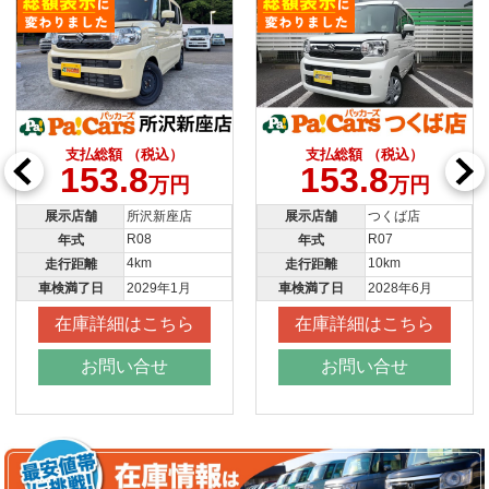
支払総額 （税込）
支払総額 （税込）
153.8
153.8
万円
万円
展示店舗
所沢新座店
展示店舗
つくば店
R08
R07
年式
年式
4km
10km
走行距離
走行距離
車検満了日
2029年1月
車検満了日
2028年6月
在庫詳細はこちら
在庫詳細はこちら
お問い合せ
お問い合せ