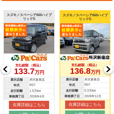
スズキ／スペーシア660ハイブ
スズキ／スペーシア660ハイブ
リッドG
リッドG
支払総額 （税込）
支払総額 （税込）
136.8
133.7
万円
万円
展示店舗
所沢新座店
展示店舗
所沢新座店
R07
R07
年式
年式
走行距離
0.3万km
走行距離
1.5万km
車検満了日
2028年12月
車検満了日
2028年4月
在庫詳細はこちら
在庫詳細はこちら