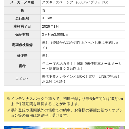
メーカー／車種
スズキ／スペーシア （660ハイブリッドG）
色
青
3 km
走行距離
車検満了日
2029年1月
保証有無
3ヶ月or3,000km
無し（登録から11か月以上たったお車は実施しま
定期点検整備
す）
修復歴
無し
年に一度の総力祭！！届出済未使用車オールメーカ
備考
ー・総在庫８００台以上！
来店不要オンライン相談OK！電話・LINEで完結！
コメント
お気軽に相談！
※メンテンナスパックご加入で、初度登録より最長5年間又は10万km
まで保証期間を延長することが出来ます。
※県外登録や店頭以外の場所での納車、お客様の要望に基づくオプシ
ョン等の費用は別途申し受けます。