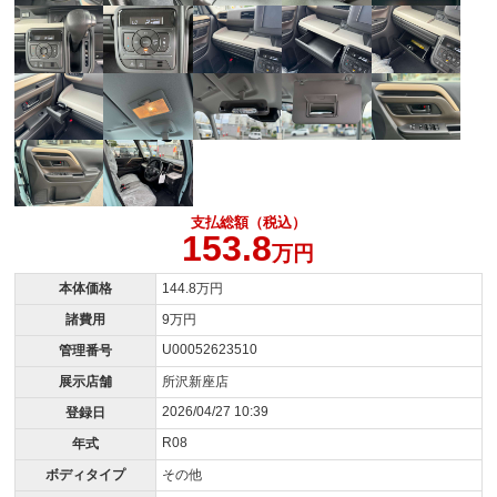
支払総額（税込）
153.8
万円
本体価格
144.8万円
諸費用
9万円
U00052623510
管理番号
展示店舗
所沢新座店
2026/04/27 10:39
登録日
R08
年式
ボディタイプ
その他