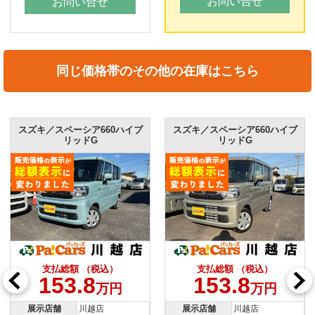
お問い合せ
お問い合せ
同じ価格帯のその他の在庫はこちら
スズキ／スペーシア660ハイブ
スズキ／スペーシア660ハイブ
リッドG
リッドG
支払総額 （税込）
支払総額 （税込）
153.8
153.8
万円
万円
展示店舗
川越店
展示店舗
川越店