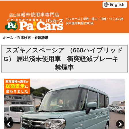
パッカーズ｜所沢・狭山・川越・つくばの格
安未使用車(新古車)店
ホーム
在庫検索
在庫詳細
スズキ／スペーシア （660ハイブリッド
G） 届出済未使用車 衝突軽減ブレーキ
禁煙車