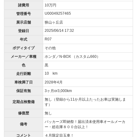
諸費用
10万円
U00049257465
管理番号
展示店舗
狭山ヶ丘店
2025/06/14 17:32
登録日
R07
年式
ボディタイプ
その他
メーカー／車種
ホンダ／N-BOX （カスタム660）
色
黒
10 km
走行距離
車検満了日
2028年4月
保証有無
3ヶ月or3,000km
無し（登録から11か月以上たったお車は実施しま
定期点検整備
す）
修復歴
無し
パッカーズ即納祭！届出済未使用車オールメーカ
備考
ー・総在庫８００台以上！
コメント
４月限定目玉車！