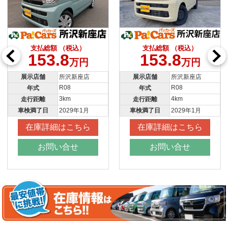
支払総額 （税込）
支払総額 （税込）
153.8
153.8
万円
万円
展示店舗
所沢新座店
展示店舗
川越店
R08
R07
年式
年式
4km
10km
走行距離
走行距離
車検満了日
2029年1月
車検満了日
2028年10月
在庫詳細はこちら
在庫詳細はこちら
お問い合せ
お問い合せ