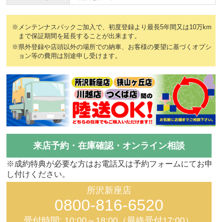
※メンテンナスパックご加入で、初度登録より最長5年間又は10万km
まで保証期間を延長することが出来ます。
※県外登録や店頭以外の場所での納車、お客様の要望に基づくオプシ
ョン等の費用は別途申し受けます。
来店予約・在庫確認・オンライン相談
※成約特典が必要な方はお電話又は予約フォームにてお申
し付けください。
所沢新座店
0800-816-6520
受付時間: 10:00～18:00（最終受付17:00）