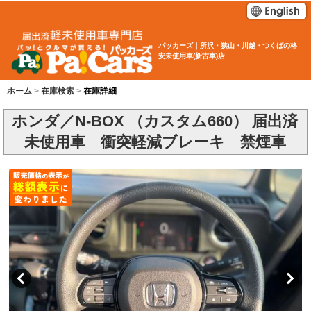
パッカーズ｜所沢・狭山・川越・つくばの格
安未使用車(新古車)店
ホーム
在庫検索
在庫詳細
ホンダ／N-BOX （カスタム660） 届出済
未使用車 衝突軽減ブレーキ 禁煙車