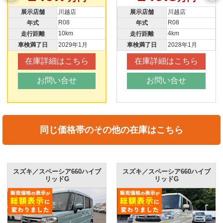
展示店舗
川越店
展示店舗
川越店
R08
R08
年式
年式
10km
4km
走行距離
走行距離
車検満了日
2029年1月
車検満了日
2028年1月
在庫詳細はこちら
在庫詳細はこちら
お問い合せ
お問い合せ
同じ価格帯のその他の在庫はこちら
スズキ／スペーシア660ハイブ
スズキ／スペーシア660ハイブ
リッドG
リッドG