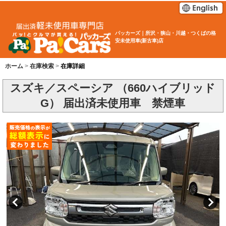
パッカーズ｜所沢・狭山・川越・つくばの格
安未使用車(新古車)店
ホーム
在庫検索
在庫詳細
スズキ／スペーシア （660ハイブリッド
G） 届出済未使用車 禁煙車