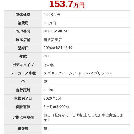
153.7
万円
本体価格
144.8万円
諸費用
8.9万円
U00052586742
管理番号
展示店舗
所沢新座店
2026/04/24 12:49
登録日
R08
年式
ボディタイプ
その他
メーカー／車種
スズキ／スペーシア （660ハイブリッドG）
色
灰
4 km
走行距離
車検満了日
2029年1月
保証有無
3ヶ月or3,000km
無し（登録から11か月以上たったお車は実施しま
定期点検整備
す）
修復歴
無し