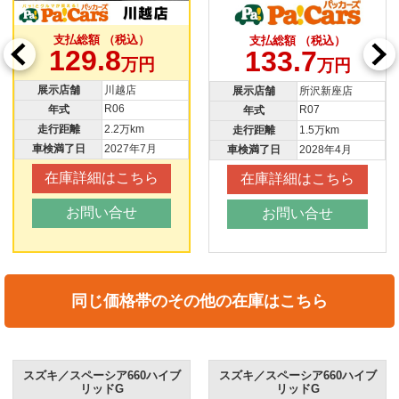
支払総額 （税込）
支払総額 （税込）
129.8
133.7
万円
万円
展示店舗
川越店
展示店舗
所沢新座店
R06
R07
年式
年式
走行距離
2.2万km
走行距離
1.5万km
車検満了日
2027年7月
車検満了日
2028年4月
在庫詳細はこちら
在庫詳細はこちら
お問い合せ
お問い合せ
同じ価格帯のその他の在庫はこちら
スズキ／スペーシア660ハイブ
スズキ／スペーシア660ハイブ
リッドG
リッドG