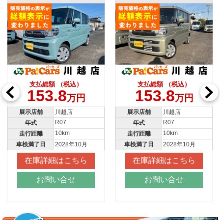
支払総額 （税込）
支払総額 （税込）
153.8
153.8
万円
万円
展示店舗
川越店
展示店舗
川越店
R07
R07
年式
年式
10km
10km
走行距離
走行距離
車検満了日
2028年10月
車検満了日
2028年10月
在庫詳細はこちら
在庫詳細はこちら
お問い合せ
お問い合せ