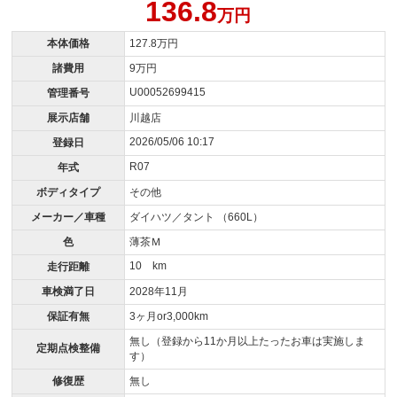
136.8
万円
本体価格
127.8万円
諸費用
9万円
U00052699415
管理番号
展示店舗
川越店
2026/05/06 10:17
登録日
R07
年式
ボディタイプ
その他
メーカー／車種
ダイハツ／タント （660L）
色
薄茶Ｍ
10 km
走行距離
車検満了日
2028年11月
保証有無
3ヶ月or3,000km
無し（登録から11か月以上たったお車は実施しま
定期点検整備
す）
修復歴
無し