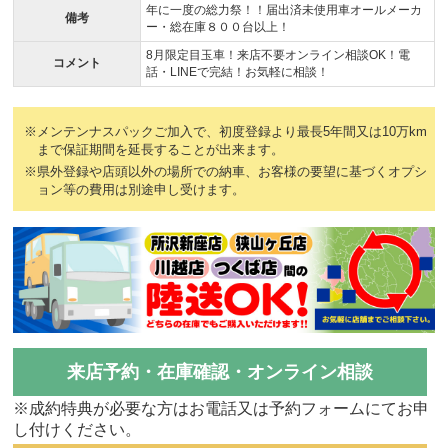
年に一度の総力祭！！届出済未使用車オールメーカ
備考
ー・総在庫８００台以上！
8月限定目玉車！来店不要オンライン相談OK！電
コメント
話・LINEで完結！お気軽に相談！
※メンテンナスパックご加入で、初度登録より最長5年間又は10万km
まで保証期間を延長することが出来ます。
※県外登録や店頭以外の場所での納車、お客様の要望に基づくオプシ
ョン等の費用は別途申し受けます。
来店予約・在庫確認・オンライン相談
※成約特典が必要な方はお電話又は予約フォームにてお申
し付けください。