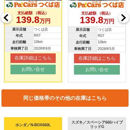
）
支払総額 （税込）
支払総額 （税込）
139.8
139.8
円
万
万円
店
展示店舗
つくば店
展示店舗
つくば店
R07
R07
年式
年式
10km
10km
走行距離
走行距離
9月
車検満了日
2028年5
車検満了日
2028年5月
ちら
在庫詳細はこち
在庫詳細はこちら
お問い合せ
お問い合せ
同じ価格帯のその他の在庫はこちら
スズキ／スペーシア660ハイブ
ホンダ／N-BOX660L
リッドG