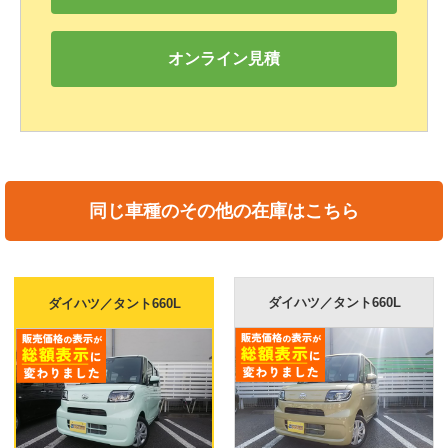
オンライン見積
同じ車種のその他の在庫はこちら
ダイハツ／タント660L
0L
ダイハツ／タント66