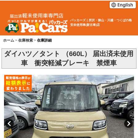
パッカーズ｜所沢・狭山・川越・つくばの格
安未使用車(新古車)店
ホーム
在庫検索
在庫詳細
ダイハツ／タント （660L） 届出済未使用
車 衝突軽減ブレーキ 禁煙車