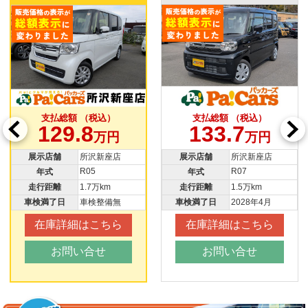
支払総額 （税込）
支払総額 （税込）
129.8
133.7
万円
万円
展示店舗
所沢新座店
展示店舗
所沢新座店
R05
R07
年式
年式
走行距離
1.7万km
走行距離
1.5万km
車検満了日
車検整備無
車検満了日
2028年4月
在庫詳細はこちら
在庫詳細はこちら
お問い合せ
お問い合せ