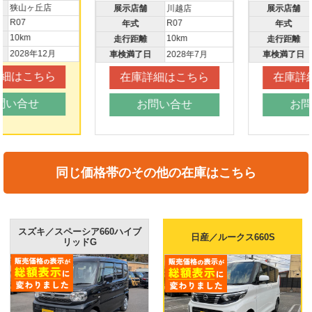
展示店舗
川越店
展示店舗
所沢新座店
R07
R08
年式
年式
10km
6km
走行距離
走行距離
車検満了日
2028年7月
車検満了日
2029年1月
在庫詳細はこちら
在庫詳細はこちら
お問い合せ
お問い合せ
同じ価格帯のその他の在庫はこちら
スズキ／スペーシア660ハイブ
日産／ルークス660S
リッドG