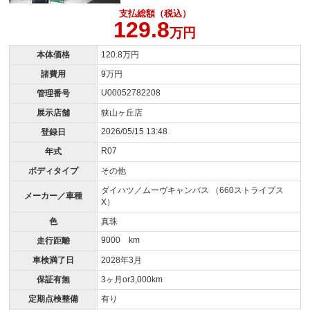
支払総額（税込）
129.8
万円
本体価格
120.8万円
諸費用
9万円
U00052782208
管理番号
展示店舗
狭山ヶ丘店
2026/05/15 13:48
登録日
R07
年式
ボディタイプ
その他
ダイハツ／ムーヴキャンバス （660ストライプス
メーカー／車種
X）
色
真珠
9000 km
走行距離
車検満了日
2028年3月
保証有無
3ヶ月or3,000km
定期点検整備
有り