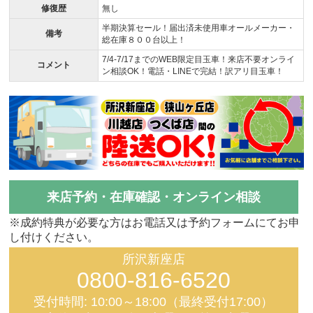
修復歴
無し
半期決算セール！届出済未使用車オールメーカー・
備考
総在庫８００台以上！
7/4-7/17までのWEB限定目玉車！来店不要オンライ
コメント
ン相談OK！電話・LINEで完結！訳アリ目玉車！
来店予約・在庫確認・オンライン相談
※成約特典が必要な方はお電話又は予約フォームにてお申
し付けください。
所沢新座店
0800-816-6520
受付時間: 10:00～18:00（最終受付17:00）