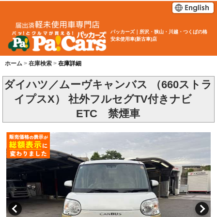
パッカーズ｜所沢・狭山・川越・つくばの格
安未使用車(新古車)店
ホーム
在庫検索
在庫詳細
ダイハツ／ムーヴキャンバス （660ストラ
イプスX） 社外フルセグTV付きナビ
ETC 禁煙車