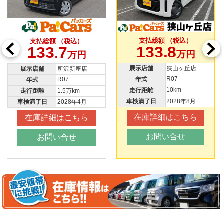
支払総額 （税込）
支払総額 （税込）
133.8
133.7
万円
万円
展示店舗
狭山ヶ丘店
展示店舗
所沢新座店
R07
R07
年式
年式
10km
走行距離
走行距離
1.5万km
車検満了日
2028年8月
車検満了日
2028年4月
在庫詳細はこちら
在庫詳細はこちら
お問い合せ
お問い合せ