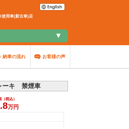
使用車(新古車)店
▼
納車の流れ
お客様の声
レーキ 禁煙車
額（税込）
.8
万円