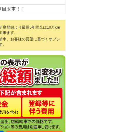
定目玉車！！
度登録より最長5年間又は10万km
出来ます。
納車、お客様の要望に基づくオプシ
す。