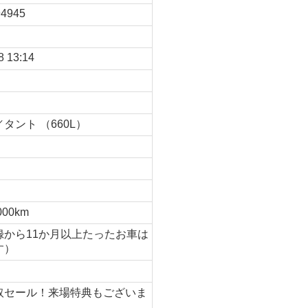
4945
8 13:14
タント （660L）
月
000km
録から11か月以上たったお車は
す）
取セール！来場特典もございま