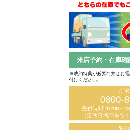
来店予約・在庫確
※成約特典が必要な方はお電
付けください。
所沢
0800-8
受付時間: 10:00～1
（定休日:祝日を除
狭山