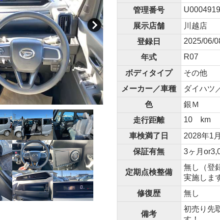
U0004919
管理番号
展示店舗
川越店
2025/06/0
登録日
R07
年式
ボディタイプ
その他
メーカー／車種
ダイハツ／
色
銀Ｍ
10 km
走行距離
車検満了日
2028年1
保証有無
3ヶ月or3,
無し（登
定期点検整備
実施しま
修復歴
無し
初売り先
備考
す！