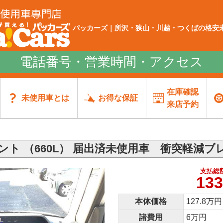
パッカーズ｜所沢・狭山・川越・つくばの格安未
電話番号・営業時間・アクセス
在庫確認
未使用車とは
お得な保証
来店予約
ト （660L） 届出済未使用車 衝突軽減ブ
支払総
133
本体価格
127.8万円
諸費用
6万円