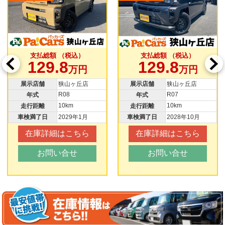
支払総額 （税込）
支払総額 （税込）
129.8
129.8
万円
万円
展示店舗
狭山ヶ丘店
展示店舗
狭山ヶ丘店
R08
R07
年式
年式
10km
10km
走行距離
走行距離
車検満了日
2029年1月
車検満了日
2028年10月
在庫詳細はこちら
在庫詳細はこちら
お問い合せ
お問い合せ