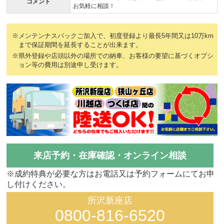
コメント
お気軽に相談！
※メンテンナスパックご加入で、初度登録より最長5年間又は10万km
まで保証期間を延長することが出来ます。
※県外登録や店頭以外の場所での納車、お客様の要望に基づくオプシ
ョン等の費用は別途申し受けます。
来店予約・在庫確認・オンライン相談
※成約特典が必要な方はお電話又は予約フォームにてお申
し付けください。
所沢新座店
0800-816-6520