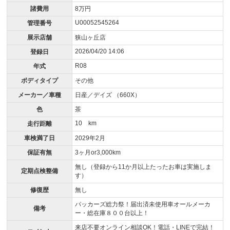
諸費用
8万円
U00052545264
管理番号
展示店舗
狭山ヶ丘店
2026/04/20 14:06
登録日
R08
年式
ボディタイプ
その他
メーカー／車種
日産／デイズ （660X）
色
茶
10 km
走行距離
車検満了日
2029年2月
保証有無
3ヶ月or3,000km
無し（登録から11か月以上たったお車は実施しま
定期点検整備
す）
修復歴
無し
パッカーズ総力祭！届出済未使用車オールメーカ
備考
ー・総在庫８００台以上！
来店不要オンライン相談OK！電話・LINEで完結！