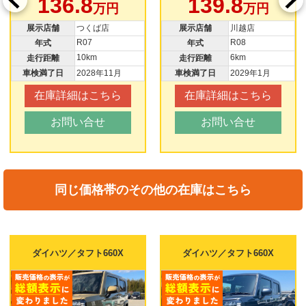
136.8
139.8
万円
万円
展示店舗
つくば店
展示店舗
川越店
R07
R08
年式
年式
10km
6km
走行距離
走行距離
車検満了日
2028年11月
車検満了日
2029年1月
在庫詳細はこちら
在庫詳細はこちら
お問い合せ
お問い合せ
同じ価格帯のその他の在庫はこちら
ダイハツ／タフト660X
ダイハツ／タフト660X