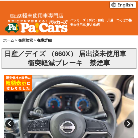
パッカーズ｜所沢・狭山・川越・つくばの格
安未使用車(新古車)店
ホーム
在庫検索
在庫詳細
日産／デイズ （660X） 届出済未使用車
衝突軽減ブレーキ 禁煙車