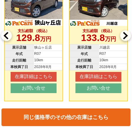
支払総額 （税込）
支払総額 （税込）
支
129.8
133.8
1
万円
万円
示店舗
狭山ヶ丘店
展示店舗
川越店
展示
R07
R07
年式
年式
年
10km
10km
行距離
走行距離
走行
満了日
2028年8月
車検満了日
2028年8月
車検満
在庫詳細はこちら
在庫詳細はこちら
在
お問い合せ
お問い合せ
同じ価格帯のその他の在庫はこちら