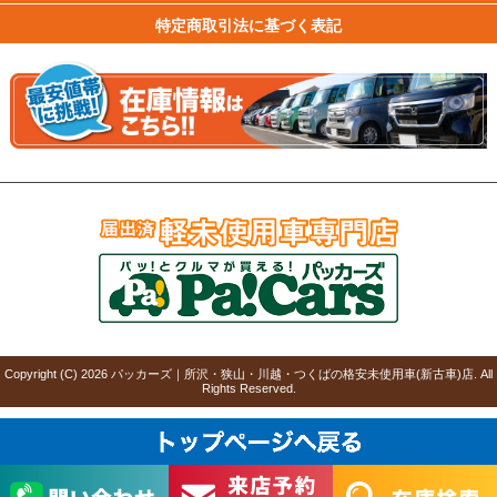
特定商取引法に基づく表記
Copyright (C)
2026
パッカーズ｜所沢・狭山・川越・つくばの格安未使用車(新古車)店
. All
Rights Reserved.