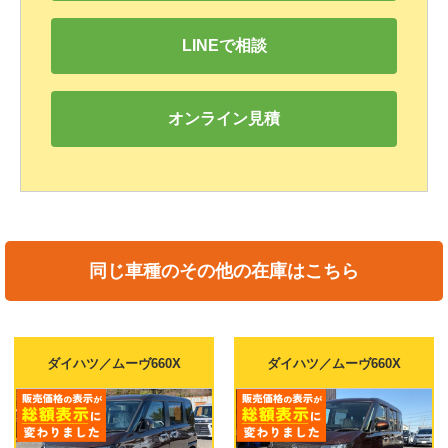
LINEで相談
オンライン見積
同じ車種のその他の在庫はこちら
ダイ
イハツ／ムーヴ660X
ダイハツ／ムーヴ660X