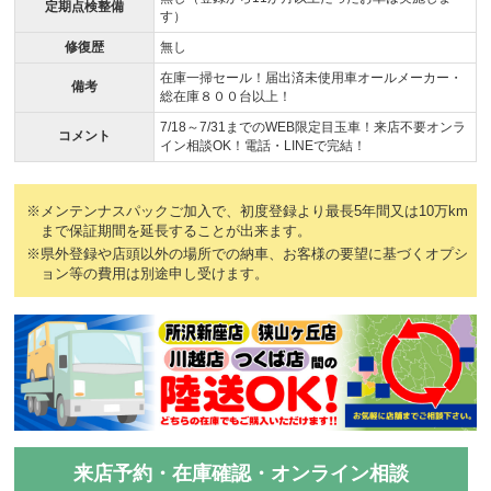
定期点検整備
す）
修復歴
無し
在庫一掃セール！届出済未使用車オールメーカー・
備考
総在庫８００台以上！
7/18～7/31までのWEB限定目玉車！来店不要オンラ
コメント
イン相談OK！電話・LINEで完結！
※メンテンナスパックご加入で、初度登録より最長5年間又は10万km
まで保証期間を延長することが出来ます。
※県外登録や店頭以外の場所での納車、お客様の要望に基づくオプシ
ョン等の費用は別途申し受けます。
来店予約・在庫確認・オンライン相談