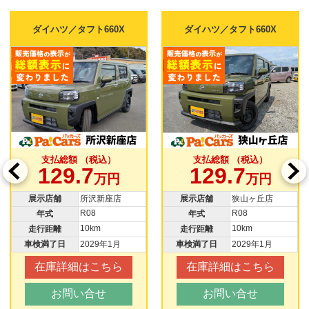
ダイハツ／タフト660X
ダイハツ／タフト660X
支払総額 （税込）
支払総額 （税込）
129.7
129.7
万円
万円
展示店舗
所沢新座店
展示店舗
狭山ヶ丘店
R08
R08
年式
年式
10km
10km
走行距離
走行距離
車検満了日
2029年1月
車検満了日
2029年1月
在庫詳細はこちら
在庫詳細はこちら
お問い合せ
お問い合せ