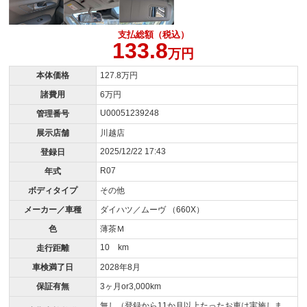
支払総額（税込）
133.8
万円
本体価格
127.8万円
諸費用
6万円
U00051239248
管理番号
展示店舗
川越店
2025/12/22 17:43
登録日
R07
年式
ボディタイプ
その他
メーカー／車種
ダイハツ／ムーヴ （660X）
色
薄茶Ｍ
10 km
走行距離
車検満了日
2028年8月
保証有無
3ヶ月or3,000km
無し（登録から11か月以上たったお車は実施しま