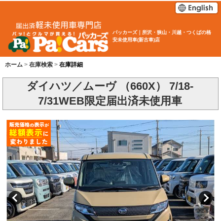
パッカーズ｜所沢・狭山・川越・つくばの格
安未使用車(新古車)店
ホーム
在庫検索
在庫詳細
ダイハツ／ムーヴ （660X） 7/18-
7/31WEB限定届出済未使用車