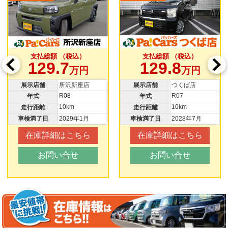
込）
支払総額 （税込）
支払総額 （税込
129.8
129.8
万円
万円
万
新座店
展示店舗
つくば店
展示店舗
川越店
R07
R07
年式
年式
10km
10km
走行距離
走行距離
年1月
車検満了日
2028年7月
車検満了日
2028年
ちら
在庫詳細はこちら
在庫詳細はこ
せ
お問い合せ
お問い合せ