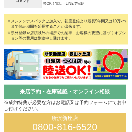
コメント
談OK！電話・LINEで完結！
※メンテンナスパックご加入で、初度登録より最長5年間又は10万km
まで保証期間を延長することが出来ます。
※県外登録や店頭以外の場所での納車、お客様の要望に基づくオプシ
ョン等の費用は別途申し受けます。
来店予約・在庫確認・オンライン相談
※成約特典が必要な方はお電話又は予約フォームにてお申
し付けください。
所沢新座店
0800-816-6520