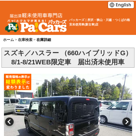
パッカーズ｜所沢・狭山・川越・つくばの格
安未使用車(新古車)店
ホーム
在庫検索
在庫詳細
スズキ／ハスラー （660ハイブリッドG）
8/1-8/21WEB限定車 届出済未使用車