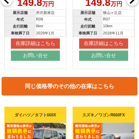
149.8
149.8
万円
万円
展示店舗
所沢新座店
展示店舗
狭山ヶ丘店
R08
R07
年式
年式
6km
10km
走行距離
走行距離
車検満了日
2029年1月
車検満了日
2028年11月
在庫詳細はこちら
在庫詳細はこちら
お問い合せ
お問い合せ
同じ価格帯のその他の在庫はこちら
スズキ／ワゴンR66
60X
スズキ／ワゴンR660FX