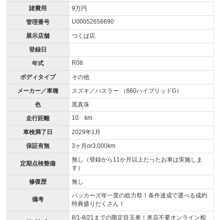
諸費用
9万円
U00052656690
管理番号
展示店舗
つくば店
登録日
R08
年式
ボディタイプ
その他
メーカー／車種
スズキ／ハスラー （660ハイブリッドG）
色
黒真珠
10 km
走行距離
車検満了日
2029年1月
保証有無
3ヶ月or3,000km
無し（登録から11か月以上たったお車は実施しま
定期点検整備
す）
修復歴
無し
パッカーズ年一度の総力祭！条件達成で選べる成約
備考
特典盛りだくさん！
8/1-8/21までの限定目玉車！来店不要オンライン相