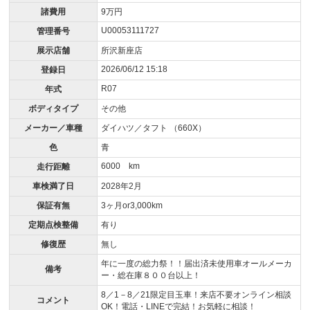
諸費用
9万円
U00053111727
管理番号
展示店舗
所沢新座店
2026/06/12 15:18
登録日
R07
年式
ボディタイプ
その他
メーカー／車種
ダイハツ／タフト （660X）
色
青
6000 km
走行距離
車検満了日
2028年2月
保証有無
3ヶ月or3,000km
定期点検整備
有り
修復歴
無し
年に一度の総力祭！！届出済未使用車オールメーカ
備考
ー・総在庫８００台以上！
8／1－8／21限定目玉車！来店不要オンライン相談
コメント
OK！電話・LINEで完結！お気軽に相談！