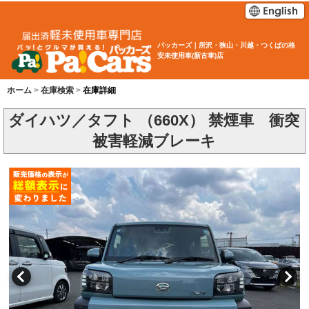
パッカーズ｜所沢・狭山・川越・つくばの格
安未使用車(新古車)店
ホーム
在庫検索
在庫詳細
ダイハツ／タフト （660X） 禁煙車 衝突
被害軽減ブレーキ