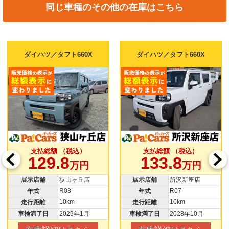
同じ車種のその他の在庫はこちら
ダイハツ／タフト660X
ダイハツ／タフト660X
支払総額 （税込）
支払総額 （税込）
129.8
133.8
万円
万円
展示店舗
狭山ヶ丘店
展示店舗
所沢新座店
R08
R07
年式
年式
10km
10km
走行距離
走行距離
車検満了日
2029年1月
車検満了日
2028年10月