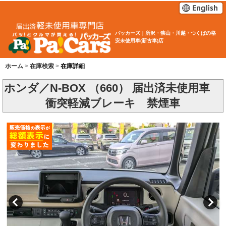
パッカーズ｜所沢・狭山・川越・つくばの格
安未使用車(新古車)店
ホーム
在庫検索
在庫詳細
ホンダ／N-BOX （660） 届出済未使用車
衝突軽減ブレーキ 禁煙車