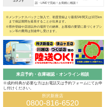
コメント
話・LINEで完結！お気軽に相談！
※メンテンナスパックご加入で、初度登録より最長5年間又は10万km
まで保証期間を延長することが出来ます。
※県外登録や店頭以外の場所での納車、お客様の要望に基づくオプシ
ョン等の費用は別途申し受けます。
来店予約・在庫確認・オンライン相談
※成約特典が必要な方はお電話又は予約フォームにてお申
し付けください。
所沢新座店
0800-816-6520