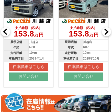
支払総額 （税込）
支払総額 （税込）
153.8
153.8
万円
万円
展示店舗
川越店
展示店舗
所沢新座店
R07
R08
年式
年式
10km
4km
走行距離
走行距離
車検満了日
2028年10月
車検満了日
2029年1月
在庫詳細はこちら
在庫詳細はこちら
お問い合せ
お問い合せ