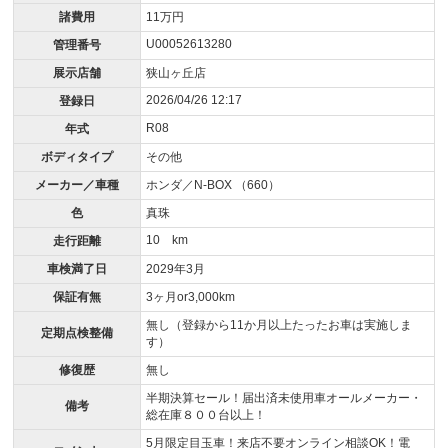
諸費用
11万円
U00052613280
管理番号
展示店舗
狭山ヶ丘店
2026/04/26 12:17
登録日
R08
年式
ボディタイプ
その他
メーカー／車種
ホンダ／N-BOX （660）
色
真珠
10 km
走行距離
車検満了日
2029年3月
保証有無
3ヶ月or3,000km
無し（登録から11か月以上たったお車は実施しま
定期点検整備
す）
修復歴
無し
半期決算セール！届出済未使用車オールメーカー・
備考
総在庫８００台以上！
5月限定目玉車！来店不要オンライン相談OK！電