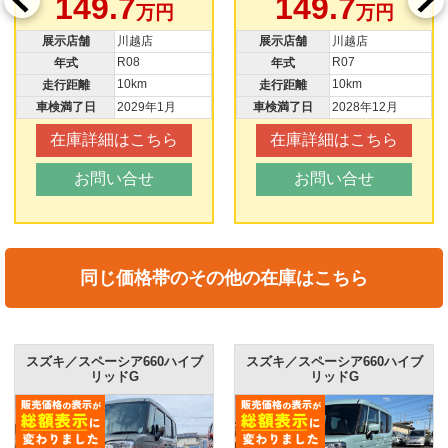
149.7
149.7
万円
万円
展示店舗
川越店
展示店舗
川越店
R08
R07
年式
年式
10km
10km
走行距離
走行距離
車検満了日
2029年1月
車検満了日
2028年12月
在庫詳細はこちら
在庫詳細はこちら
お問い合せ
お問い合せ
同じ価格帯のその他の在庫はこちら
スズキ／スペーシア660ハイブ
スズキ／スペーシア660ハイブ
リッドG
リッドG