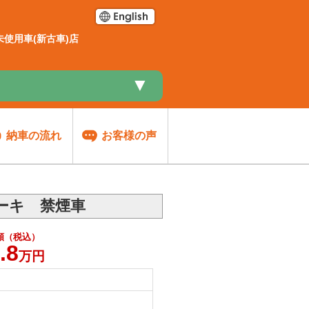
使用車(新古車)店
▼
納車の流れ
お客様の声
レーキ 禁煙車
額（税込）
.8
万円