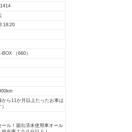
1414
店
3 18:20
BOX （660）
月
000km
録から11か月以上たったお車は
す）
セール！届出済未使用車オール
・総在庫７００台以上！