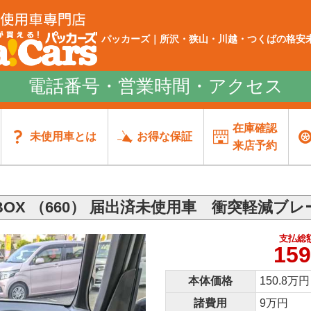
パッカーズ｜所沢・狭山・川越・つくばの格安未
電話番号・営業時間・アクセス
在庫確認
未使用車とは
お得な保証
来店予約
BOX （660） 届出済未使用車 衝突軽減ブ
支払総
159
本体価格
150.8万円
諸費用
9万円