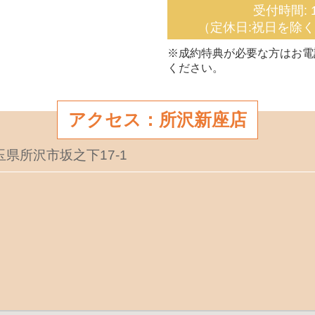
受付時間: 1
（定休日:祝日を除
※成約特典が必要な方はお電
ください。
アクセス：所沢新座店
埼玉県所沢市坂之下17-1