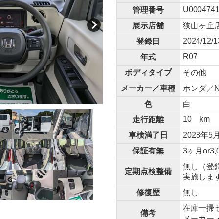
U0004741
管理番号
展示店舗
狭山ヶ丘
2024/12/1
登録日
R07
年式
ボディタイプ
その他
メーカー／車種
ホンダ／N-
色
白
10 km
走行距離
車検満了日
2028年5
保証有無
3ヶ月or3,
無し（登
定期点検整備
実施しま
修復歴
無し
在庫一掃
備考
メーカー