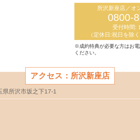
所沢新座店／オ
0800-8
受付時間: 1
（定休日:祝日を除
※成約特典が必要な方はお電
ください。
アクセス：所沢新座店
埼玉県所沢市坂之下17-1