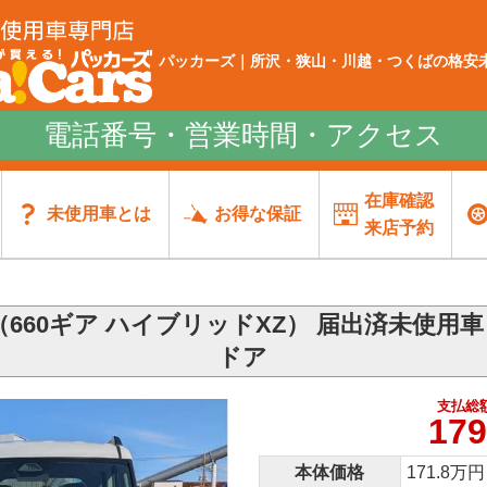
パッカーズ｜所沢・狭山・川越・つくばの格安未
電話番号・営業時間・アクセス
在庫確認
未使用車とは
お得な保証
来店予約
660ギア ハイブリッドXZ） 届出済未使用
ドア
支払総
179
本体価格
171.8万円