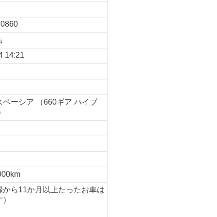
0860
店
4 14:21
ペーシア （660ギア ハイブ
）
月
000km
録から11か月以上たったお車は
す）