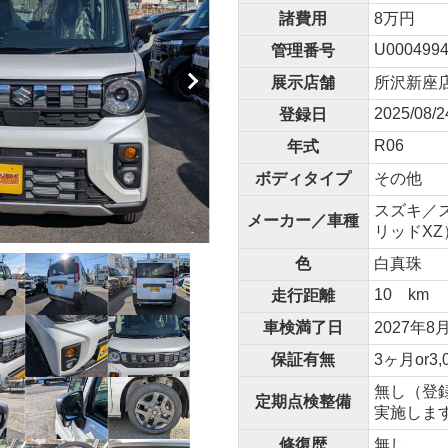
諸費用
8万円
U0004994
管理番号
展示店舗
所沢新座
2025/08/2
登録日
R06
年式
ボディタイプ
その他
スズキ／ス
メーカー／車種
リッドXZ
色
白真珠
10 km
走行距離
車検満了日
2027年8
保証有無
3ヶ月or3,
無し（登
定期点検整備
実施しま
修復歴
無し