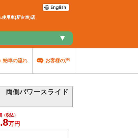
使用車(新古車)店
▼
納車の流れ
お客様の声
車 両側パワースライド
額（税込）
.8
万円