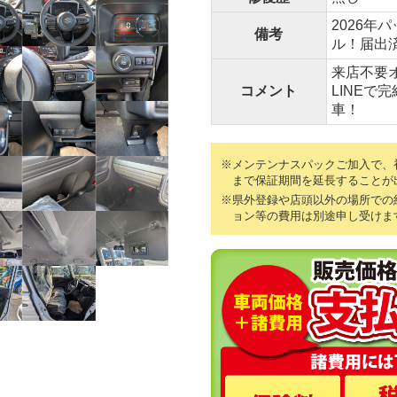
2026年
備考
ル！届出
来店不要
コメント
LINEで
車！
※メンテンナスパックご加入で、初
まで保証期間を延長することが
※県外登録や店頭以外の場所での
ョン等の費用は別途申し受けま