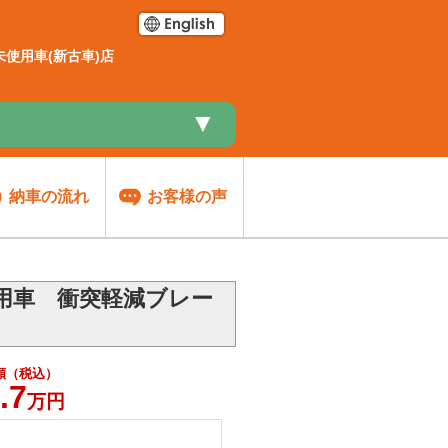
使用車(新古車)店
▼
納車の流れ
お客様の声
使用車 衝突軽減ブレー
額（税込）
.7
万円