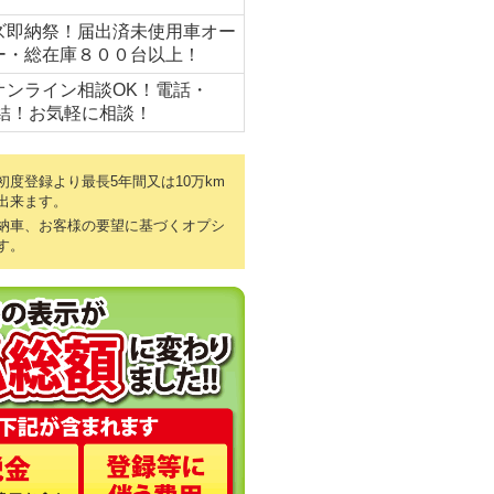
ズ即納祭！届出済未使用車オー
ー・総在庫８００台以上！
オンライン相談OK！電話・
完結！お気軽に相談！
度登録より最長5年間又は10万km
出来ます。
納車、お客様の要望に基づくオプシ
す。