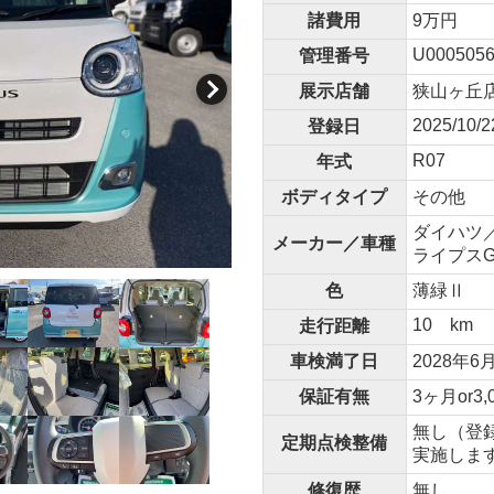
諸費用
9万円
U0005056
管理番号
展示店舗
狭山ヶ丘
2025/10/2
登録日
R07
年式
ボディタイプ
その他
ダイハツ／
メーカー／車種
ライプス
色
薄緑Ⅱ
10 km
走行距離
車検満了日
2028年6
保証有無
3ヶ月or3,
無し（登
定期点検整備
実施しま
修復歴
無し