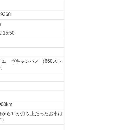
9368
店
2 15:50
ムーヴキャンバス （660スト
G）
月
000km
録から11か月以上たったお車は
す）