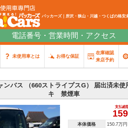
パッカーズ｜所沢・狭山・川越・つくばの格安未
電話番号・営業時間・アクセス
在庫確認
未使用車とは
お得な保証
来店予約
ンバス （660ストライプスG） 届出済未
キ 禁煙車
支払総
159
本体価格
150.7万円