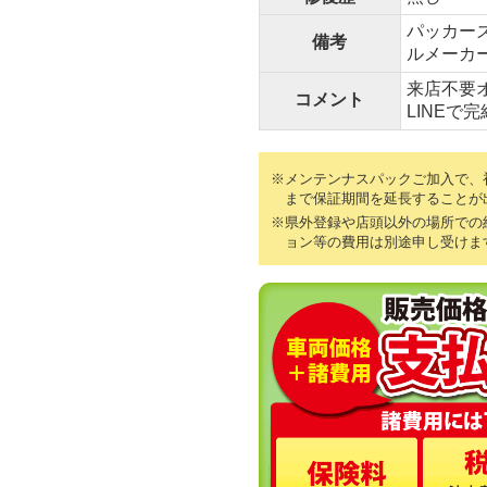
パッカー
備考
ルメーカ
来店不要
コメント
LINEで
※メンテンナスパックご加入で、初
まで保証期間を延長することが
※県外登録や店頭以外の場所での
ョン等の費用は別途申し受けま