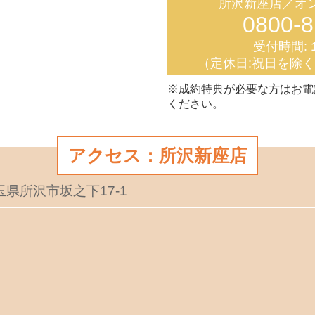
所沢新座店／オ
0800-8
受付時間: 1
（定休日:祝日を除
※成約特典が必要な方はお電
ください。
アクセス：所沢新座店
埼玉県所沢市坂之下17-1