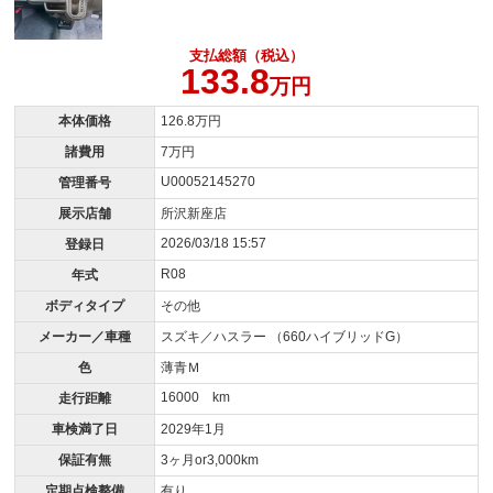
支払総額（税込）
133.8
万円
本体価格
126.8万円
諸費用
7万円
U00052145270
管理番号
展示店舗
所沢新座店
2026/03/18 15:57
登録日
R08
年式
ボディタイプ
その他
メーカー／車種
スズキ／ハスラー （660ハイブリッドG）
色
薄青Ｍ
16000 km
走行距離
車検満了日
2029年1月
保証有無
3ヶ月or3,000km
定期点検整備
有り