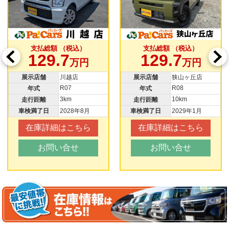
支払総額 （税込）
支払総額 （税込）
129.7
129.7
万円
万円
展示店舗
川越店
展示店舗
狭山ヶ丘店
R07
R08
年式
年式
3km
10km
走行距離
走行距離
車検満了日
2028年8月
車検満了日
2029年1月
在庫詳細はこちら
在庫詳細はこちら
お問い合せ
お問い合せ