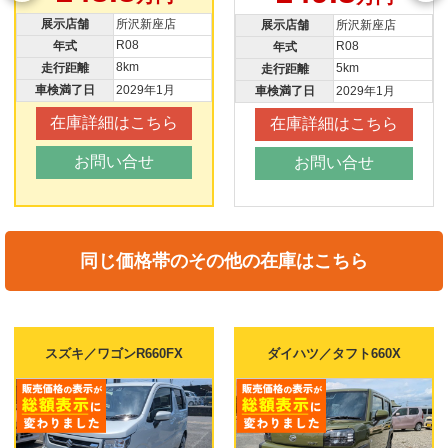
展示店舗
所沢新座店
展示店舗
所沢新座店
R08
R08
年式
年式
8km
5km
走行距離
走行距離
車検満了日
2029年1月
車検満了日
2029年1月
在庫詳細はこちら
在庫詳細はこちら
お問い合せ
お問い合せ
同じ価格帯のその他の在庫はこちら
スズキ／ワゴンR660FX
ダイハツ／タフト660X