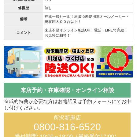
修復歴
無し
在庫一掃セール！届出済未使用車オールメーカー・
備考
総在庫８００台以上！
来店不要オンライン相談OK！電話・LINEで完結！
コメント
お気軽に相談！
来店予約・在庫確認・オンライン相談
※成約特典が必要な方はお電話又は予約フォームにてお申
し付けください。
所沢新座店
0800-816-6520
受付時間: 10:00～18:00（最終受付17:00）