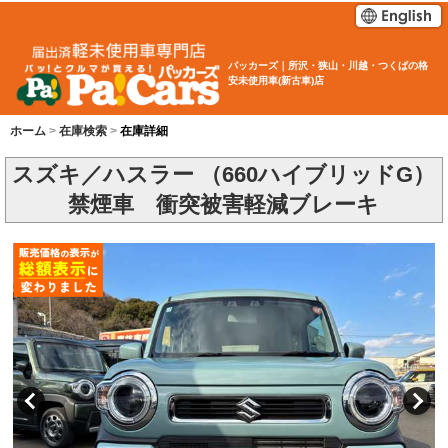
パッカーズ｜所沢・狭山・川越・つくばの格
安未使用車(新古車)店
ホーム
在庫検索
在庫詳細
スズキ／ハスラー （660ハイブリッドG）
禁煙車 衝突被害軽減ブレーキ